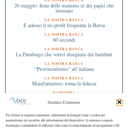
LA NOSTRA BANCA
26 maggio: festa delle mamme (e dei papà) che
lavorano
LA NOSTRA BANCA
E adesso il no-profit frequenta la Borsa
LA NOSTRA BANCA
60 secondi
LA NOSTRA BANCA
La Parabiago che vorrei disegnata dai bambini
LA NOSTRA BANCA
“Provincialismo” all’italiana
LA NOSTRA BANCA
Manifatturiero: torna la fiducia
ECONOMIA
Tutte le risposte sulla salute si trovano nel sito
Gestisci Consenso
web europeo
EDITORIALE DIRETTORE
Per fornire le migliori esperienze, utilizziamo tecnologie come i cookie per
Siamo in piena tabella di marcia
memorizzare e/o accedere alle informazioni del dispositivo. Il consenso a queste
tecnologie ci permetterà di elaborare dati come il comportamento di navigazione o ID
EDITORIALE PRESIDENTE