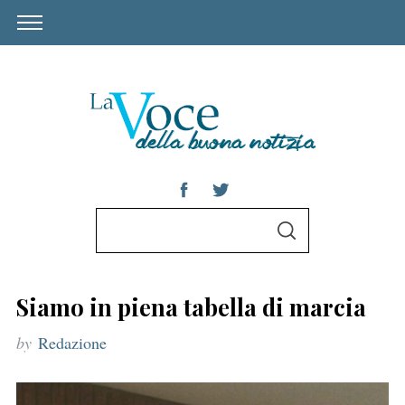
S
S
e
E
A
a
R
C
r
H
Siamo in piena tabella di marcia
c
by
Redazione
h
f
o