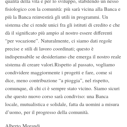
qualità della vita e per lo sviluppo, stabilendo un nesso
S
fisiologico con la comunità: più sarà vicina alla Banca e
e
a
più la Banca reinvestirà gli utili in programmi. Un
r
sistema che ci rende unici fra gli istituti di credito e che
c
dà il significato più ampio al nostro essere differenti
h
“per vocazione”. Naturalmente, ci siamo dati regole
f
o
precise e stili di lavoro coordinati; questo è
r
indispensabile se desideriamo che emerga il nostro reale
:
sistema di creare valori.Rispetto al passato, vogliamo
condividere maggiormente i progetti e fare, come si
dice, meno contribuzione “a pioggia”, nel rispetto,
comunque, di chi ci è sempre stato vicino. Siamo sicuri
che questo nuovo corso sarà condiviso: una Banca
locale, mutualistica e solidale, fatta da uomini a misura
d’uomo, per il progresso della comunità.
Alberto Morandi