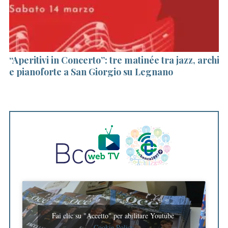
“Aperitivi in Concerto”: tre matinée tra jazz, archi
Le
e pianoforte a San Giorgio su Legnano
l
Fai clic su "Accetto" per abilitare Youtube
Cookie Policy