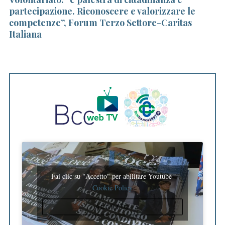
partecipazione. Riconoscere e valorizzare le
54
competenze”, Forum Terzo Settore-Caritas
Italiana
S
e
a
r
c
h
f
o
r
:
Fai clic su "Accetto" per abilitare Youtube
Cookie Policy
ACCETTO