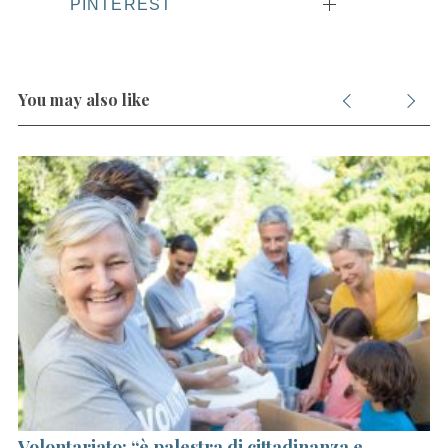
PINTEREST
You may also like
la
Volontariato: “è palestra di cittadinanza e
Pi