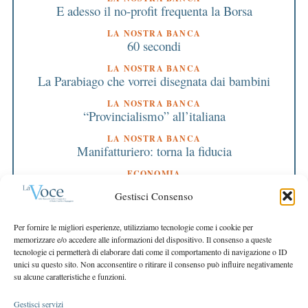
E adesso il no-profit frequenta la Borsa
LA NOSTRA BANCA
60 secondi
LA NOSTRA BANCA
La Parabiago che vorrei disegnata dai bambini
LA NOSTRA BANCA
“Provincialismo” all’italiana
LA NOSTRA BANCA
Manifatturiero: torna la fiducia
ECONOMIA
Tutte le risposte sulla salute si trovano nel sito
Gestisci Consenso
web europeo
EDITORIALE DIRETTORE
Per fornire le migliori esperienze, utilizziamo tecnologie come i cookie per
Siamo in piena tabella di marcia
memorizzare e/o accedere alle informazioni del dispositivo. Il consenso a queste
tecnologie ci permetterà di elaborare dati come il comportamento di navigazione o ID
EDITORIALE PRESIDENTE
unici su questo sito. Non acconsentire o ritirare il consenso può influire negativamente
I nostri valori indicano la rotta
su alcune caratteristiche e funzioni.
Gestisci servizi