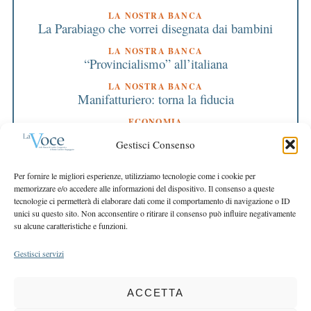
LA NOSTRA BANCA
La Parabiago che vorrei disegnata dai bambini
LA NOSTRA BANCA
“Provincialismo” all’italiana
LA NOSTRA BANCA
Manifatturiero: torna la fiducia
ECONOMIA
Tutte le risposte sulla salute si trovano nel sito
Gestisci Consenso
web europeo
EDITORIALE DIRETTORE
Per fornire le migliori esperienze, utilizziamo tecnologie come i cookie per
Siamo in piena tabella di marcia
memorizzare e/o accedere alle informazioni del dispositivo. Il consenso a queste
tecnologie ci permetterà di elaborare dati come il comportamento di navigazione o ID
EDITORIALE PRESIDENTE
unici su questo sito. Non acconsentire o ritirare il consenso può influire negativamente
I nostri valori indicano la rotta
su alcune caratteristiche e funzioni.
Gestisci servizi
ACCETTA
COPYRIGHT 2025 LA VOCE |
PRIVACY
&
COOKIE POLICY
DIRETTORE RESPONSABILE:
CHIARA PORTA
| REDAZIONE & GRAFICA: