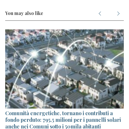
You may also like
Comunità energetiche, tornano i contributi a
5 
fondo perduto: 795,5 milioni per i pannelli solari
co
anche nei Comuni sotto i 50mila abitanti
en