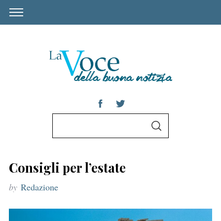
S
S
e
E
A
a
R
C
r
H
Consigli per l’estate
c
by
Redazione
h
f
o