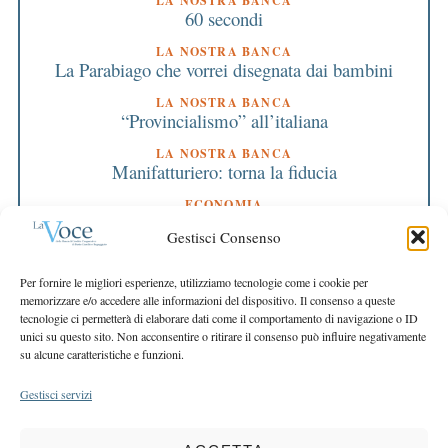
LA NOSTRA BANCA
60 secondi
LA NOSTRA BANCA
La Parabiago che vorrei disegnata dai bambini
LA NOSTRA BANCA
“Provincialismo” all’italiana
LA NOSTRA BANCA
Manifatturiero: torna la fiducia
ECONOMIA
Tutte le risposte sulla salute si trovano nel sito
Gestisci Consenso
web europeo
EDITORIALE DIRETTORE
Per fornire le migliori esperienze, utilizziamo tecnologie come i cookie per
Siamo in piena tabella di marcia
memorizzare e/o accedere alle informazioni del dispositivo. Il consenso a queste
tecnologie ci permetterà di elaborare dati come il comportamento di navigazione o ID
EDITORIALE PRESIDENTE
unici su questo sito. Non acconsentire o ritirare il consenso può influire negativamente
I nostri valori indicano la rotta
su alcune caratteristiche e funzioni.
Gestisci servizi