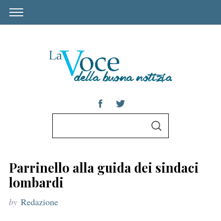
S
S
e
E
A
a
R
C
r
H
Parrinello alla guida dei sindaci
c
lombardi
h
by
Redazione
f
o