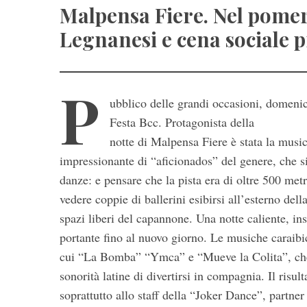
Malpensa Fiere. Nel pomeri
Legnanesi e cena sociale 
P
ubblico delle grandi occasioni, domenic
S
Festa Bcc. Protagonista della
e
notte di Malpensa Fiere è stata la mus
a
impressionante di “aficionados” del genere, che si
r
danze: e pensare che la pista era di oltre 500 metr
c
h
vedere coppie di ballerini esibirsi all’esterno dell
f
spazi liberi del capannone. Una notte caliente, i
o
portante fino al nuovo giorno. Le musiche caraibic
r
cui “La Bomba” “Ymca” e “Mueve la Colita”, che 
:
sonorità latine di divertirsi in compagnia. Il risul
soprattutto allo staff della “Joker Dance”, partner 