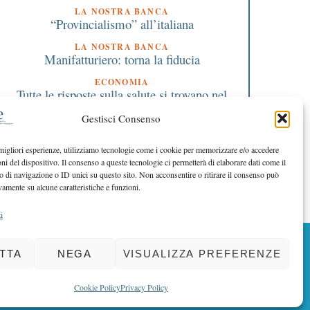
LA NOSTRA BANCA
“Provincialismo” all’italiana
LA NOSTRA BANCA
Manifatturiero: torna la fiducia
ECONOMIA
Tutte le risposte sulla salute si trovano nel
sito web europeo
Gestisci Consenso
EDITORIALE DIRETTORE
Siamo in piena tabella di marcia
 migliori esperienze, utilizziamo tecnologie come i cookie per memorizzare e/o accedere
oni del dispositivo. Il consenso a queste tecnologie ci permetterà di elaborare dati come il
EDITORIALE PRESIDENTE
I nostri valori indicano la rotta
di navigazione o ID unici su questo sito. Non acconsentire o ritirare il consenso può
vamente su alcune caratteristiche e funzioni.
i
BACK TO TOP
TTA
NEGA
VISUALIZZA PREFERENZE
Cookie Policy
Privacy Policy