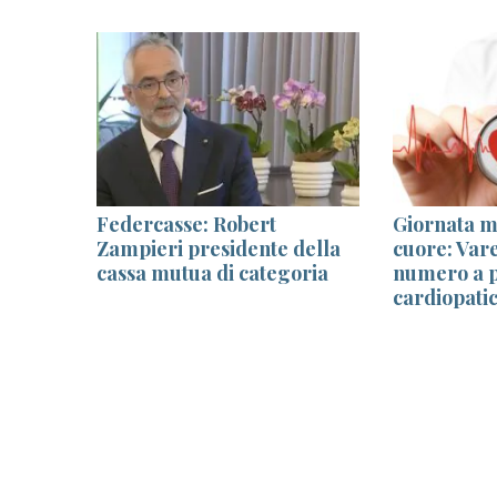
le
Federcasse: Robert
Giornata m
Zampieri presidente della
cuore: Var
cassa mutua di categoria
numero a p
no
cardiopatic