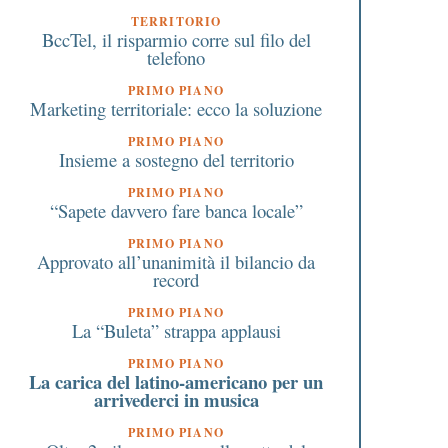
TERRITORIO
BccTel, il risparmio corre sul filo del
telefono
PRIMO PIANO
Marketing territoriale: ecco la soluzione
PRIMO PIANO
Insieme a sostegno del territorio
PRIMO PIANO
Tenere aperto in sicurezza:
Monopattini elettrici: l
“Sapete davvero fare banca locale”
la ricetta di Confcommercio
nuove regole da rispe
Varese
per andare per strada
PRIMO PIANO
Approvato all’unanimità il bilancio da
record
PRIMO PIANO
La “Buleta” strappa applausi
PRIMO PIANO
La carica del latino-americano per un
arrivederci in musica
PRIMO PIANO