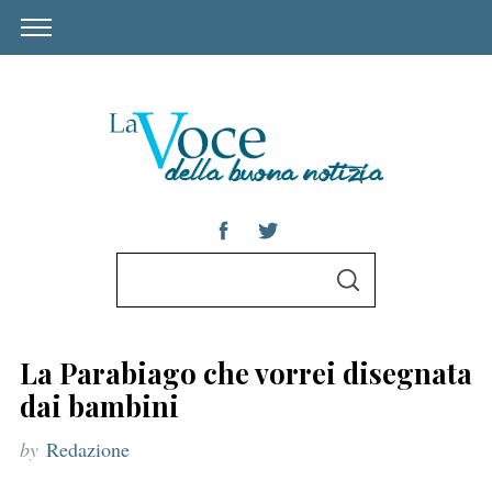
S
S
e
E
A
a
R
C
r
H
La Parabiago che vorrei disegnata
c
dai bambini
h
by
Redazione
f
o