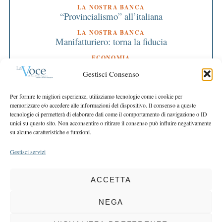
LA NOSTRA BANCA
“Provincialismo” all’italiana
LA NOSTRA BANCA
Manifatturiero: torna la fiducia
ECONOMIA
Tutte le risposte sulla salute si trovano nel sito
Gestisci Consenso
web europeo
EDITORIALE DIRETTORE
Per fornire le migliori esperienze, utilizziamo tecnologie come i cookie per
Siamo in piena tabella di marcia
memorizzare e/o accedere alle informazioni del dispositivo. Il consenso a queste
tecnologie ci permetterà di elaborare dati come il comportamento di navigazione o ID
EDITORIALE PRESIDENTE
unici su questo sito. Non acconsentire o ritirare il consenso può influire negativamente
I nostri valori indicano la rotta
su alcune caratteristiche e funzioni.
Gestisci servizi
ACCETTA
COPYRIGHT 2025 LA VOCE |
PRIVACY
&
COOKIE POLICY
DIRETTORE RESPONSABILE:
CHIARA PORTA
| REDAZIONE & GRAFICA:
NEGA
EOIPSO.IT
| EDITORE:
BCC DI BUSTO GAROLFO E BUGUGGIATE
REGISTRAZIONE DEL TRIBUNALE DI MILANO N. 163 DEL 15 MARZO 2004