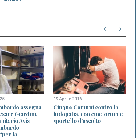
025
19 Aprile 2016
2
bardo assegna
Cinque Comuni contro la
esare Giardini,
ludopatia, con cineforum e
anitario Avis
sportello d’ascolto
mbardo
“per la
d