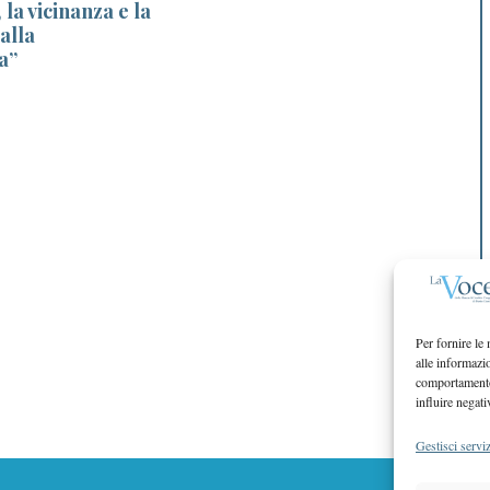
 la vicinanza e la
 alla
a”
Per fornire le
alle informazi
comportamento 
influire negati
Gestisci serviz