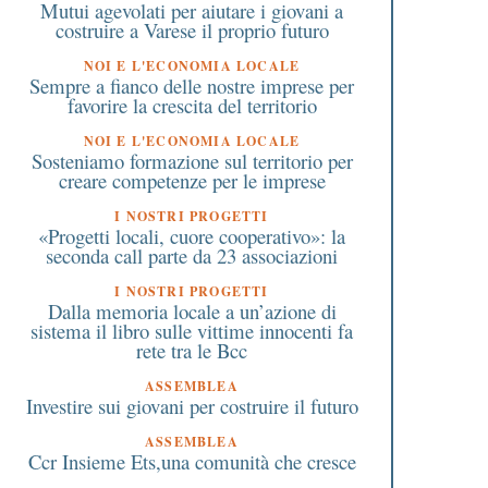
Mutui agevolati per aiutare i giovani a
costruire a Varese il proprio futuro
NOI E L'ECONOMIA LOCALE
Sempre a fianco delle nostre imprese per
favorire la crescita del territorio
NOI E L'ECONOMIA LOCALE
Sosteniamo formazione sul territorio per
creare competenze per le imprese
I NOSTRI PROGETTI
«Progetti locali, cuore cooperativo»: la
seconda call parte da 23 associazioni
I NOSTRI PROGETTI
Dalla memoria locale a un’azione di
sistema il libro sulle vittime innocenti fa
rete tra le Bcc
6 Giugno 2026
9 Dicembre 2025
Opera di solidarietà a
Il Natale a ritmo di
ASSEMBLEA
Legnano il 27 giugno con
rock’n’roll: Dan e i suo
Investire sui giovani per costruire il futuro
The Sound of Peace,
Fratelli in concerto a 
ASSEMBLEA
concerto benefico a favore
Garolfo il 13 dicembre
Ccr Insieme Ets,una comunità che cresce
ella Lilt
Sanremo, Eurovision e