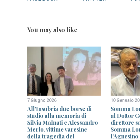
You may also like
7 Giugno 2026
10 Gennaio 2
sto al
All’Insubria due borse di
Somma Lom
on il
studio alla memoria di
al Dottor C
Silvia Malnati e Alessandro
direttore s
Merlo, vittime varesine
Somma Lo
della tragedia del
l’Agnesino 