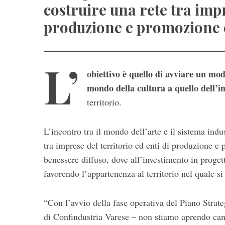
costruire una rete tra impr
produzione e promozione 
L’
obiettivo è quello di avviare un mod
mondo della cultura a quello dell’
territorio.
S
e
L’incontro tra il mondo dell’arte e il sistema indus
a
r
tra imprese del territorio ed enti di produzione 
c
benessere diffuso, dove all’investimento in progett
h
favorendo l’appartenenza al territorio nel quale s
f
o
r
“Con l’avvio della fase operativa del Piano Strat
:
di Confindustria Varese – non stiamo aprendo cant