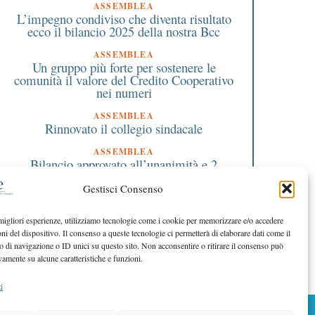
Stage
ASSEMBLEA
L’impegno condiviso che diventa risultato
ecco il bilancio 2025 della nostra Bcc
ASSEMBLEA
Un gruppo più forte per sostenere le
comunità il valore del Credito Cooperativo
nei numeri
ASSEMBLEA
Rinnovato il collegio sindacale
ASSEMBLEA
Bilancio approvato all’unanimità e 2
milioni destinati al territorio
Gestisci Consenso
EDITORIALE DIRETTORE
Crescere restando riconoscibili
 migliori esperienze, utilizziamo tecnologie come i cookie per memorizzare e/o accedere
oni del dispositivo. Il consenso a queste tecnologie ci permetterà di elaborare dati come il
EDITORIALE PRESIDENTE
Costruire futuro insieme
di navigazione o ID unici su questo sito. Non acconsentire o ritirare il consenso può
vamente su alcune caratteristiche e funzioni.
i