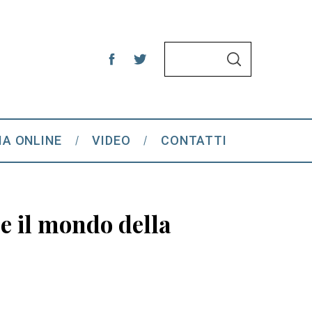
S
S
e
E
A
a
R
C
r
H
c
IA ONLINE
VIDEO
CONTATTI
h
f
o
r
e il mondo della
: