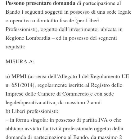
Possono presentare domanda
di partecipazione al
Bando i seguenti soggetti in possesso di una sede legale
o operativa o domicilio fiscale (per Liberi
S
e
Professionisti), oggetto dell’investimento, ubicata in
a
Regione Lombardia – ed in possesso dei seguenti
r
requisiti:
c
h
MISURA A:
f
o
a) MPMI (ai sensi dell’Allegato I del Regolamento UE
r
:
n. 651/2014), regolarmente iscritte al Registro delle
Imprese delle Camere di Commercio e con sede
legale/operativa attiva, da massimo 2 anni.
b) Liberi professionisti:
– in forma singola: in possesso di partita IVA o che
abbiano avviato l’attività professionale oggetto della
domanda di partecipazione al Bando, da massimo 2