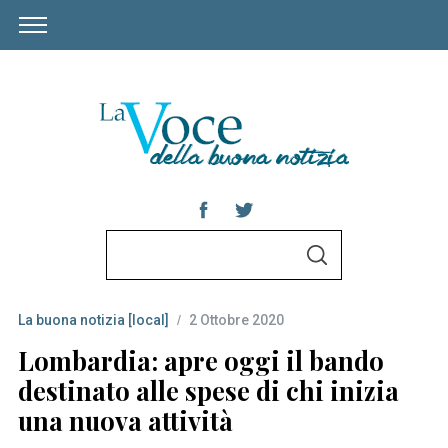
S
S
e
E
A
a
R
C
La buona notizia [local]
2 Ottobre 2020
r
H
c
Lombardia: apre oggi il bando
h
destinato alle spese di chi inizia
f
una nuova attività
o