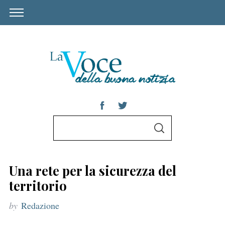
S
S
e
E
A
a
R
C
r
H
Una rete per la sicurezza del
c
territorio
h
by
Redazione
f
o