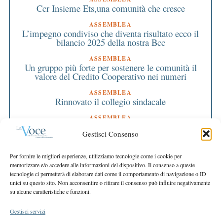
Ccr Insieme Ets,una comunità che cresce
ASSEMBLEA
L’impegno condiviso che diventa risultato ecco il
bilancio 2025 della nostra Bcc
ASSEMBLEA
Un gruppo più forte per sostenere le comunità il
valore del Credito Cooperativo nei numeri
ASSEMBLEA
Rinnovato il collegio sindacale
ASSEMBLEA
Bilancio approvato all’unanimità e 2 milioni
Gestisci Consenso
destinati al territorio
EDITORIALE DIRETTORE
Per fornire le migliori esperienze, utilizziamo tecnologie come i cookie per
Crescere restando riconoscibili
memorizzare e/o accedere alle informazioni del dispositivo. Il consenso a queste
tecnologie ci permetterà di elaborare dati come il comportamento di navigazione o ID
EDITORIALE PRESIDENTE
unici su questo sito. Non acconsentire o ritirare il consenso può influire negativamente
Costruire futuro insieme
su alcune caratteristiche e funzioni.
Gestisci servizi