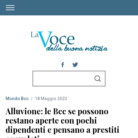
S
S
e
E
A
a
R
C
Mondo Bcc
18 Maggio 2023
r
H
c
Alluvione: le Bcc se possono
h
restano aperte con pochi
f
dipendenti e pensano a prestiti
o