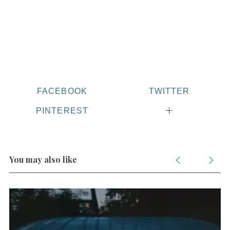
FACEBOOK
TWITTER
PINTEREST
You may also like
S
e