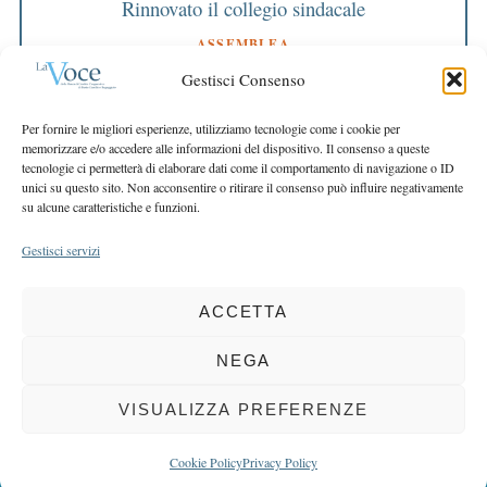
Rinnovato il collegio sindacale
ASSEMBLEA
Bilancio approvato all’unanimità e 2 milioni
Gestisci Consenso
destinati al territorio
EDITORIALE DIRETTORE
Per fornire le migliori esperienze, utilizziamo tecnologie come i cookie per
Crescere restando riconoscibili
memorizzare e/o accedere alle informazioni del dispositivo. Il consenso a queste
tecnologie ci permetterà di elaborare dati come il comportamento di navigazione o ID
EDITORIALE PRESIDENTE
unici su questo sito. Non acconsentire o ritirare il consenso può influire negativamente
Costruire futuro insieme
su alcune caratteristiche e funzioni.
Gestisci servizi
ACCETTA
COPYRIGHT 2025 LA VOCE |
PRIVACY
&
COOKIE POLICY
DIRETTORE RESPONSABILE:
CHIARA PORTA
| REDAZIONE & GRAFICA:
NEGA
EOIPSO.IT
| EDITORE:
BCC DI BUSTO GAROLFO E BUGUGGIATE
REGISTRAZIONE DEL TRIBUNALE DI MILANO N. 163 DEL 15 MARZO 2004
VISUALIZZA PREFERENZE
BACK TO TOP
Cookie Policy
Privacy Policy