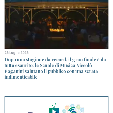
a
r
c
h
f
o
r
:
26 Luglio 2026
14
to
Dopo una stagione da record, il gran finale è da
Vi
tutto esaurito: le Scuole di Musica Niccolò
c
Paganini salutano il pubblico con una serata
indimenticabile