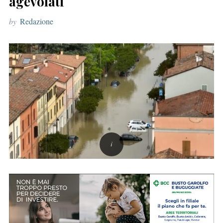
agevolati
r
by
Redazione
: