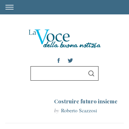
S
S
e
E
A
a
R
C
r
H
Costruire futuro insieme
c
h
by
Roberto Scazzosi
f
o