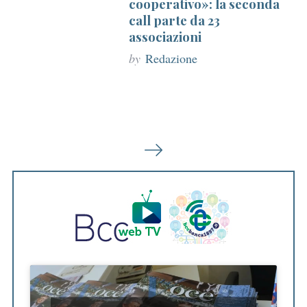
cooperativo»: la seconda
call parte da 23
associazioni
by
Redazione
P
a
g
i
n
a
z
i
S
o
e