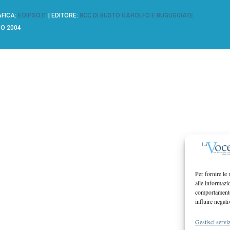
AFICA:
EOIPSO.IT
| EDITORE:
BCC DI BUSTO GAROLFO E BUGUGGIATE
ZO 2004
Per fornire le
alle informazi
comportamento 
influire negati
Gestisci serviz