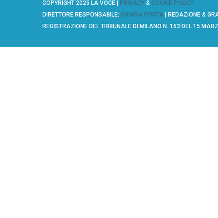
COPYRIGHT 2025 LA VOCE |
PRIVACY
&
COOKIE POLICY
e
DIRETTORE RESPONSABILE:
CHIARA PORTA
| REDAZIONE & GR
a
REGISTRAZIONE DEL TRIBUNALE DI MILANO N. 163 DEL 15 MAR
r
c
h
f
o
r
: