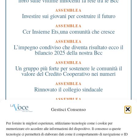
libro sulle vittime innocenti fa rete tra le Bcc
ASSEMBLEA
Investire sui giovani per costruire il futuro
ASSEMBLEA
Ccr Insieme Ets,una comunità che cresce
ASSEMBLEA
L’impegno condiviso che diventa risultato ecco il
bilancio 2025 della nostra Bcc
ASSEMBLEA
Un gruppo più forte per sostenere le comunità il
valore del Credito Cooperativo nei numeri
ASSEMBLEA
Rinnovato il collegio sindacale
ASSEMBLEA
Bilancio approvato all’unanimità e 2 milioni
Gestisci Consenso
destinati al territorio
EDITORIALE DIRETTORE
Per fornire le migliori esperienze, utilizziamo tecnologie come i cookie per
Crescere restando riconoscibili
memorizzare e/o accedere alle informazioni del dispositivo. Il consenso a queste
tecnologie ci permetterà di elaborare dati come il comportamento di navigazione o ID
EDITORIALE PRESIDENTE