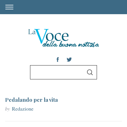
S
S
e
E
A
a
R
C
r
H
Pedalando per la vita
c
by
Redazione
h
f
o