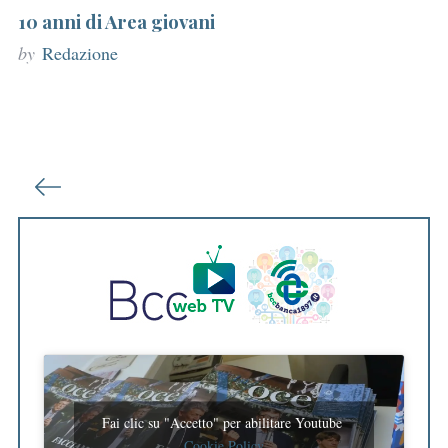
r
10 anni di Area giovani
:
by
Redazione
P
a
g
i
n
a
z
i
o
n
Fai clic su "Accetto" per abilitare Youtube
Cookie Policy