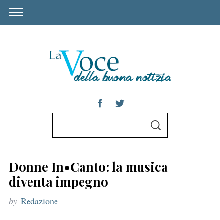
S
S
e
E
A
a
R
C
r
H
Donne In•Canto: la musica
c
diventa impegno
h
by
Redazione
f
o