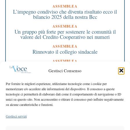
ASSEMBLEA
L’impegno condiviso che diventa risultato ecco il
bilancio 2025 della nostra Bcc
ASSEMBLEA
Un gruppo più forte per sostenere le comunità il
valore del Credito Cooperativo nei numeri
ASSEMBLEA
Rinnovato il collegio sindacale
ASSEMBLEA
Bilancio approvato all’unanimità e 2 milioni
Gestisci Consenso
destinati al territorio
EDITORIALE DIRETTORE
Per fornire le migliori esperienze, utilizziamo tecnologie come i cookie per
Crescere restando riconoscibili
memorizzare e/o accedere alle informazioni del dispositivo. Il consenso a queste
tecnologie ci permetterà di elaborare dati come il comportamento di navigazione o ID
EDITORIALE PRESIDENTE
unici su questo sito. Non acconsentire o ritirare il consenso può influire negativamente
Costruire futuro insieme
su alcune caratteristiche e funzioni.
Gestisci servizi