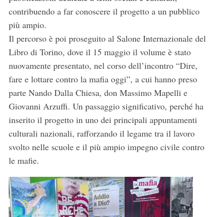
contribuendo a far conoscere il progetto a un pubblico
S
più ampio.
e
a
Il percorso è poi proseguito al Salone Internazionale del
r
Libro di Torino, dove il 15 maggio il volume è stato
c
nuovamente presentato, nel corso dell’incontro “Dire,
h
fare e lottare contro la mafia oggi”, a cui hanno preso
f
o
parte Nando Dalla Chiesa, don Massimo Mapelli e
r
Giovanni Arzuffi. Un passaggio significativo, perché ha
:
inserito il progetto in uno dei principali appuntamenti
culturali nazionali, rafforzando il legame tra il lavoro
svolto nelle scuole e il più ampio impegno civile contro
le mafie.