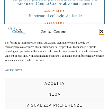
valore del Credito Cooperativo nei numeri
ASSEMBLEA
Rinnovato il collegio sindacale
ASSEMBLEA
Bilancio approvato all’unanimità e 2 milioni
Gestisci Consenso
destinati al territorio
EDITORIALE DIRETTORE
Per fornire le migliori esperienze, utilizziamo tecnologie come i cookie per
Crescere restando riconoscibili
memorizzare e/o accedere alle informazioni del dispositivo. Il consenso a queste
tecnologie ci permetterà di elaborare dati come il comportamento di navigazione o ID
EDITORIALE PRESIDENTE
unici su questo sito. Non acconsentire o ritirare il consenso può influire negativamente
Costruire futuro insieme
su alcune caratteristiche e funzioni.
Gestisci servizi
ACCETTA
COPYRIGHT 2025 LA VOCE |
PRIVACY
&
COOKIE POLICY
DIRETTORE RESPONSABILE:
CHIARA PORTA
| REDAZIONE & GRAFICA:
NEGA
EOIPSO.IT
| EDITORE:
BCC DI BUSTO GAROLFO E BUGUGGIATE
REGISTRAZIONE DEL TRIBUNALE DI MILANO N. 163 DEL 15 MARZO 2004
VISUALIZZA PREFERENZE