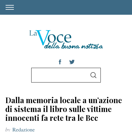
S
S
e
E
A
a
R
C
r
H
Dalla memoria locale a un’azione
c
di sistema il libro sulle vittime
h
innocenti fa rete tra le Bcc
f
by
Redazione
o