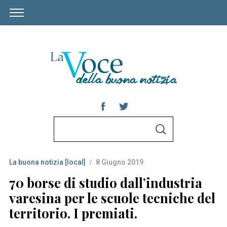
S
S
e
E
A
a
R
C
La buona notizia [local]
8 Giugno 2019
r
H
c
70 borse di studio dall’industria
h
varesina per le scuole tecniche del
f
territorio. I premiati.
o