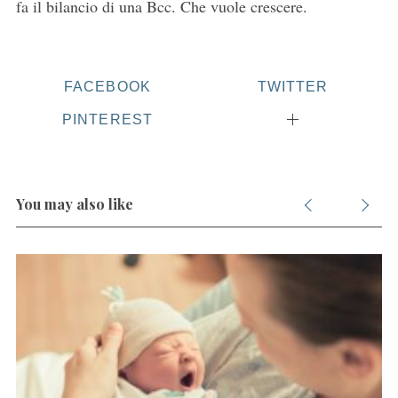
fa il bilancio di una Bcc. Che vuole crescere.
c
h
f
o
FACEBOOK
TWITTER
r
:
PINTEREST
You may also like