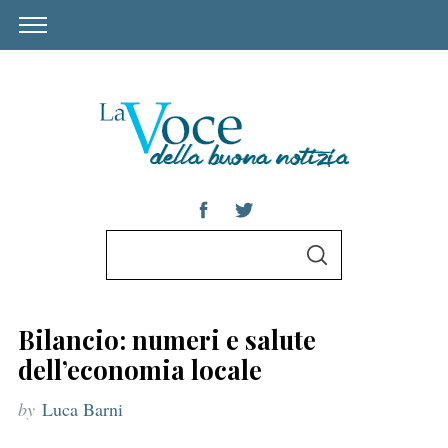
S
S
e
E
A
a
R
C
r
H
Bilancio: numeri e salute
c
dell’economia locale
h
by
Luca Barni
f
o