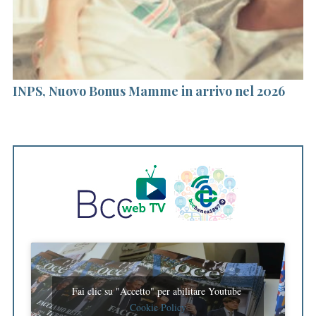
a
INPS, Nuovo Bonus Mamme in arrivo nel 2026
“
on
st
c
Fai clic su "Accetto" per abilitare Youtube
Cookie Policy