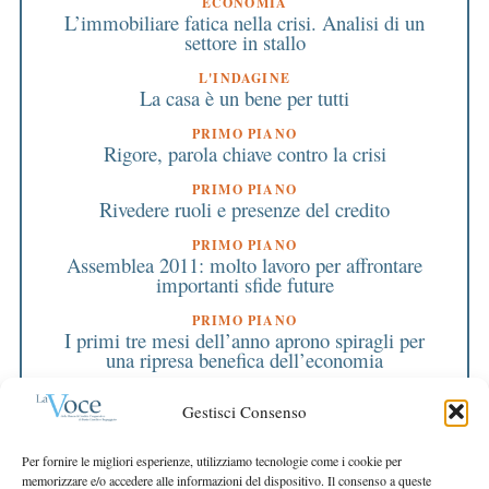
ECONOMIA
L’immobiliare fatica nella crisi. Analisi di un
settore in stallo
L'INDAGINE
La casa è un bene per tutti
PRIMO PIANO
Rigore, parola chiave contro la crisi
PRIMO PIANO
Rivedere ruoli e presenze del credito
PRIMO PIANO
Assemblea 2011: molto lavoro per affrontare
importanti sfide future
PRIMO PIANO
I primi tre mesi dell’anno aprono spiragli per
una ripresa benefica dell’economia
LA NOSTRA BANCA
Gestisci Consenso
Bilancio, una questione di tempi
EDITORIALE DIRETTORE
Per fornire le migliori esperienze, utilizziamo tecnologie come i cookie per
Bilancio: numeri e salute dell’economia locale
memorizzare e/o accedere alle informazioni del dispositivo. Il consenso a queste