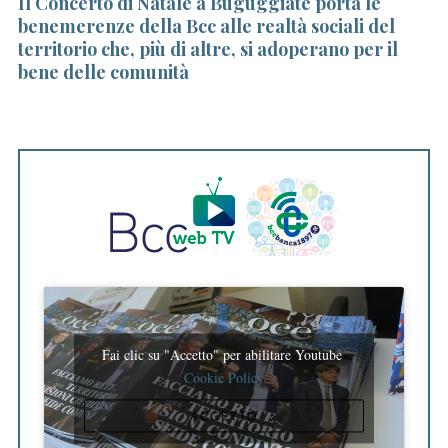
Il Concerto di Natale a Buguggiate porta le
Al
a
benemerenze della Bcc alle realtà sociali del
st
r
territorio che, più di altre, si adoperano per il
c
bene delle comunità
h
f
o
r
:
Fai clic su "Accetto" per abilitare Youtube
Cookie Policy
ACCETTO