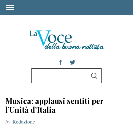
S
S
e
E
A
a
R
C
r
H
Musica: applausi sentiti per
c
l’Unità d’Italia
h
by
Redazione
f
o