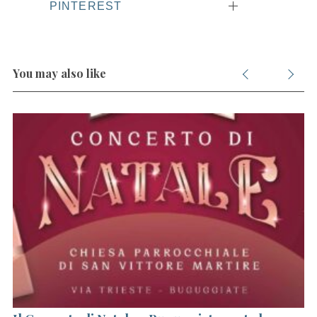
PINTEREST
You may also like
S
e