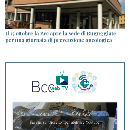
e
a
r
c
h
0
Il 15 ottobre la Bcc apre la sede di Buguggiate
V
f
per una giornata di prevenzione oncologica
Pi
o
g
r
:
Fai clic su "Accetto" per abilitare Youtube
Cookie Policy