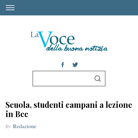
S
S
e
E
A
a
R
C
r
H
Scuola, studenti campani a lezione
c
in Bcc
h
by
Redazione
f
o