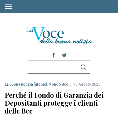
S
S
e
E
A
a
R
C
La buona notizia [global]
,
Mondo Bcc
13 Agosto 2025
r
H
c
Perché il Fondo di Garanzia dei
h
Depositanti protegge i clienti
f
delle Bcc
o