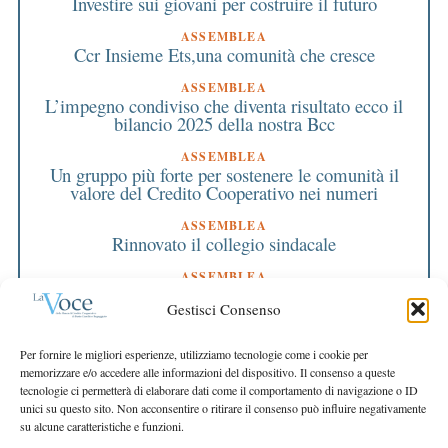
Investire sui giovani per costruire il futuro
ASSEMBLEA
Ccr Insieme Ets,una comunità che cresce
ASSEMBLEA
L’impegno condiviso che diventa risultato ecco il
bilancio 2025 della nostra Bcc
ASSEMBLEA
Un gruppo più forte per sostenere le comunità il
valore del Credito Cooperativo nei numeri
ASSEMBLEA
Rinnovato il collegio sindacale
ASSEMBLEA
Bilancio approvato all’unanimità e 2 milioni
Gestisci Consenso
destinati al territorio
EDITORIALE DIRETTORE
Per fornire le migliori esperienze, utilizziamo tecnologie come i cookie per
Crescere restando riconoscibili
memorizzare e/o accedere alle informazioni del dispositivo. Il consenso a queste
tecnologie ci permetterà di elaborare dati come il comportamento di navigazione o ID
EDITORIALE PRESIDENTE
unici su questo sito. Non acconsentire o ritirare il consenso può influire negativamente
Costruire futuro insieme
su alcune caratteristiche e funzioni.