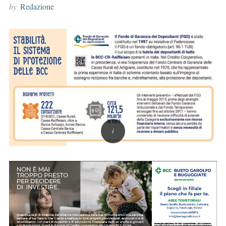
by
Redazione
r
: