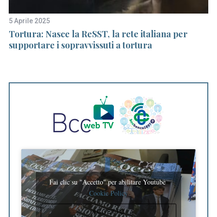
5 Aprile 2025
28
Tortura: Nasce la ReSST, la rete italiana per
Pa
supportare i sopravvissuti a tortura
r
B
Fai clic su "Accetto" per abilitare Youtube
Cookie Policy
ACCETTO