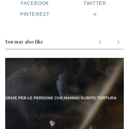
FACEBOOK
TWITTER
PINTEREST
S
e
a
r
You may also like
c
h
f
o
r
: