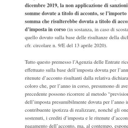
dicembre 2019, la non applicazione di sanzioni e
somme dovute a titolo di acconto, se l’importo v
somma che risulterebbe dovuta a titolo di accon
d’imposta in corso
(in sostanza, in caso di scost
quello dovuto sulla base delle risultanze della di
cfr. circolare n. 9/E del 13 aprile 2020).
S
Tutto questo premesso l’Agenzia delle Entrate rico
e
effettuato sulla base dell’imposta dovuta per l’ann
a
r
ritenute d’acconto risultanti dalla relativa dichiar
c
coloro che, per l’anno in corso, presumono di aver
h
precedente possono ricorrere al metodo “previsiona
f
dell’imposta presumibilmente dovuta per l’anno in 
o
r
contribuente ipotizza di realizzare, nonché gli one
:
sostenuti, i crediti d’imposta e le ritenute d’acc
pagamento dell’acconto, ma, al contempo, espone il