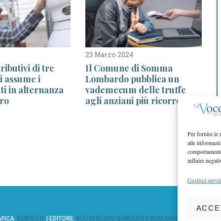
23 Marzo 2024
1
ributivi di tre
Il Comune di Somma
i assume i
Lombardo pubblica un
i
ti in alternanza
vademecum delle truffe
oro
agli anziani più ricorrenti
Per fornire le
alle informazi
comportamento 
influire negati
Gestisci serviz
ACCE
AFICA:
EOIPSO.IT
| EDITORE:
BCC DI BUSTO GAROLFO E BUGUGGIATE