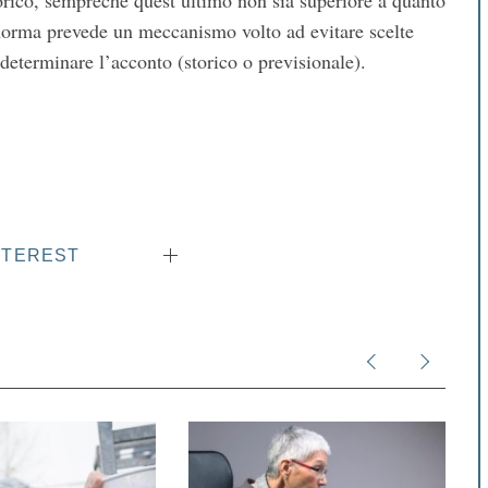
torico, sempreché quest’ultimo non sia superiore a quanto
 norma prevede un meccanismo volto ad evitare scelte
r determinare l’acconto (storico o previsionale).
NTEREST