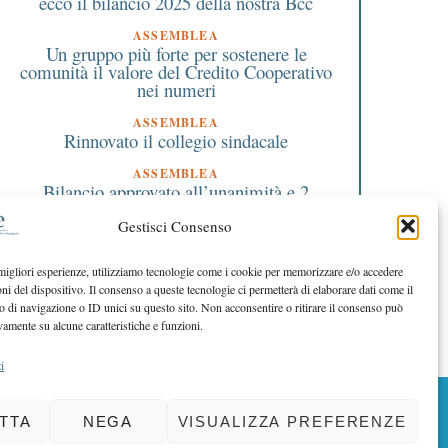
ecco il bilancio 2025 della nostra Bcc
ASSEMBLEA
Un gruppo più forte per sostenere le
comunità il valore del Credito Cooperativo
nei numeri
5 Giugno 2024
10 Dicembre 2021
ASSEMBLEA
L’Unione Europea rafforza
Oggi è la Giornata
Rinnovato il collegio sindacale
l diritto alla riparazione di
Nazionale del Caffè s
ASSEMBLEA
prodotti ed elettrodomestici
Bilancio approvato all’unanimità e 2
milioni destinati al territorio
Gestisci Consenso
EDITORIALE DIRETTORE
Crescere restando riconoscibili
 migliori esperienze, utilizziamo tecnologie come i cookie per memorizzare e/o accedere
oni del dispositivo. Il consenso a queste tecnologie ci permetterà di elaborare dati come il
EDITORIALE PRESIDENTE
Costruire futuro insieme
di navigazione o ID unici su questo sito. Non acconsentire o ritirare il consenso può
vamente su alcune caratteristiche e funzioni.
i
BACK TO TOP
TTA
NEGA
VISUALIZZA PREFERENZE