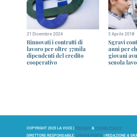
21 Dicembre 2024
3 Aprile 2018
 da più
Rinnovati i contratti di
Sgravi cont
lavoro per oltre 37mila
anni per ch
euro
dipendenti del credito
giovani avu
cooperativo
scuola lav
COPYRIGHT 2025 LA VOCE |
PRIVACY
&
COOKIE POLICY
DIRETTORE RESPONSABILE:
CHIARA PORTA
| REDAZIONE & GR