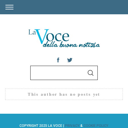
S
S
e
E
A
a
R
C
r
This author has no posts yet
H
c
h
S
f
e
a
o
COPYRIGHT 2025 LA VOCE |
PRIVACY
&
COOKIE POLICY