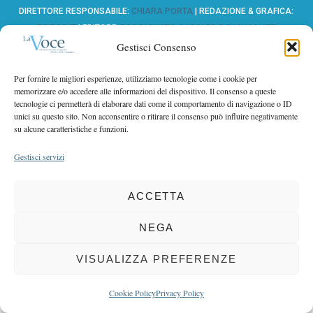
r
r
DIRETTORE RESPONSABILE:
CHIARA PORTA
| REDAZIONE & GRAFICA:
c
EOIPSO.IT
| EDITORE:
BCC DI BUSTO GAROLFO E BUGUGGIATE
:
h
REGISTRAZIONE DEL TRIBUNALE DI MILANO N. 163 DEL 15 MARZO 2004
Gestisci Consenso
f
o
Per fornire le migliori esperienze, utilizziamo tecnologie come i cookie per
r
BACK TO TOP
memorizzare e/o accedere alle informazioni del dispositivo. Il consenso a queste
:
tecnologie ci permetterà di elaborare dati come il comportamento di navigazione o ID
unici su questo sito. Non acconsentire o ritirare il consenso può influire negativamente
su alcune caratteristiche e funzioni.
Gestisci servizi
ACCETTA
NEGA
VISUALIZZA PREFERENZE
Cookie Policy
Privacy Policy