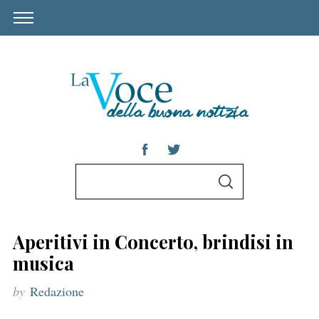
S
S
e
E
A
a
R
C
r
H
Aperitivi in Concerto, brindisi in
c
musica
h
by
Redazione
f
o