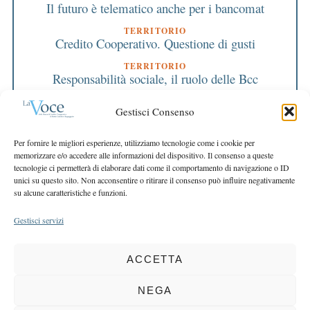
Il futuro è telematico anche per i bancomat
TERRITORIO
Credito Cooperativo. Questione di gusti
TERRITORIO
Responsabilità sociale, il ruolo delle Bcc
TERRITORIO
Gestisci Consenso
60 secondi
EDITORIALE DIRETTORE
Per fornire le migliori esperienze, utilizziamo tecnologie come i cookie per
Piano strategico 2007 – 2009
memorizzare e/o accedere alle informazioni del dispositivo. Il consenso a queste
tecnologie ci permetterà di elaborare dati come il comportamento di navigazione o ID
EDITORIALE PRESIDENTE
unici su questo sito. Non acconsentire o ritirare il consenso può influire negativamente
Sviluppo: il futuro passa per il locale
su alcune caratteristiche e funzioni.
Gestisci servizi
ACCETTA
COPYRIGHT 2025 LA VOCE |
PRIVACY
&
COOKIE POLICY
DIRETTORE RESPONSABILE:
CHIARA PORTA
| REDAZIONE & GRAFICA:
NEGA
EOIPSO.IT
| EDITORE:
BCC DI BUSTO GAROLFO E BUGUGGIATE
REGISTRAZIONE DEL TRIBUNALE DI MILANO N. 163 DEL 15 MARZO 2004