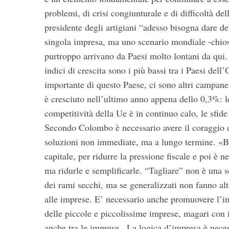
problemi, di crisi congiunturale e di difficoltà de
presidente degli artigiani “adesso bisogna dare de
singola impresa, ma uno scenario mondiale -chios
purtroppo arrivano da Paesi molto lontani da qui. 
indici di crescita sono i più bassi tra i Paesi del
importante di questo Paese, ci sono altri campane
è cresciuto nell’ultimo anno appena dello 0,3%: 
competitività della Ue è in continuo calo, le sfide
Secondo Colombo è necessario avere il coraggio di
soluzioni non immediate, ma a lungo termine. «Biso
capitale, per ridurre la pressione fiscale e poi è n
ma ridurle e semplificarle. “Tagliare” non è una 
dei rami secchi, ma se generalizzati non fanno al
alle imprese. E’ necessario anche promuovere l’in
delle piccole e piccolissime imprese, magari con il
anche tra le imprese . La logica d’impresa è neces