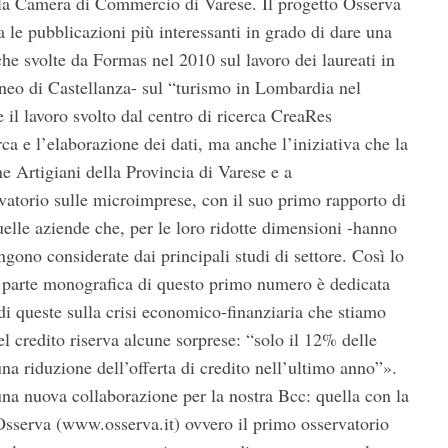
ella Camera di Commercio di Varese. Il progetto Osserva
 le pubblicazioni più interessanti in grado di dare una
erche svolte da Formas nel 2010 sul lavoro dei laureati in
aneo di Castellanza- sul “turismo in Lombardia nel
il lavoro svolto dal centro di ricerca CreaRes
rca e l’elaborazione dei dati, ma anche l’iniziativa che la
 Artigiani della Provincia di Varese e a
vatorio sulle microimprese, con il suo primo rapporto di
uelle aziende che, per le loro ridotte dimensioni -hanno
gono considerate dai principali studi di settore. Così lo
parte monografica di questo primo numero è dedicata
di queste sulla crisi economico-finanziaria che stiamo
l credito riserva alcune sorprese: “solo il 12% delle
una riduzione dell’offerta di credito nell’ultimo anno”».
una nuova collaborazione per la nostra Bcc: quella con la
sserva (www.osserva.it) ovvero il primo osservatorio