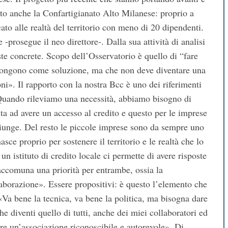
to anche la Confartigianato Alto Milanese: proprio a
ato alle realtà del territorio con meno di 20 dipendenti.
prosegue il neo direttore-. Dalla sua attività di analisi
ste concrete. Scopo dell’Osservatorio è quello di “fare
opongono come soluzione, ma che non deve diventare una
ioni». Il rapporto con la nostra Bcc è uno dei riferimenti
 «Quando rileviamo una necessità, abbiamo bisogno di
uta ad avere un accesso al credito e questo per le imprese
giunge. Del resto le piccole imprese sono da sempre uno
sce proprio per sostenere il territorio e le realtà che lo
un istituto di credito locale ci permette di avere risposte
 accomuna una priorità per entrambe, ossia la
ollaborazione». Essere propositivi: è questo l’elemento che
«Va bene la tecnica, va bene la politica, ma bisogna dare
 diventi quello di tutti, anche dei miei collaboratori ed
e un’associazione riconoscibile e autorevole». Di