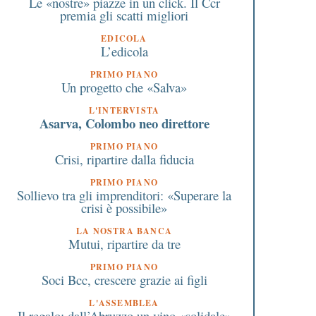
Le «nostre» piazze in un click. Il Ccr
premia gli scatti migliori
EDICOLA
L’edicola
PRIMO PIANO
Un progetto che «Salva»
L'INTERVISTA
Asarva, Colombo neo direttore
PRIMO PIANO
Crisi, ripartire dalla fiducia
PRIMO PIANO
Sollievo tra gli imprenditori: «Superare la
crisi è possibile»
LA NOSTRA BANCA
Mutui, ripartire da tre
PRIMO PIANO
Soci Bcc, crescere grazie ai figli
L'ASSEMBLEA
Il regalo: dall’Abruzzo un vino «solidale»