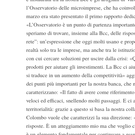
l’Osservatorio delle microimprese, che ha coinvol
S
marzo era stato presentato il primo rapporto dedic
e
«L’Osservatorio è un punto di partenza importante -
a
speriamo di trovare, insieme alla Bcc, delle rispo
r
rete”: un’espressione che oggi molti usano e pr
c
h
realtà solo tra le imprese, ma anche tra le istituz
f
con cui cercare soluzioni per uscire dalla crisi:
o
prodotti per aiutare gli investimenti. La Bcc ci ai
r
si traduce in un aumento della competitività» ag
:
dei punti più importanti per la nostra banca, che na
caratterizzano: «Il fatto di avere come riferimento 
veloci ed efficaci, snellendo molti passaggi. E ci
territorialità: grazie a questo si basa la nostra c
Colombo vuole che caratterizzi la sua direzione: 
risposte. È un atteggiamento mio ma che voglio che
è un elemento fondamentale per continuare a esser