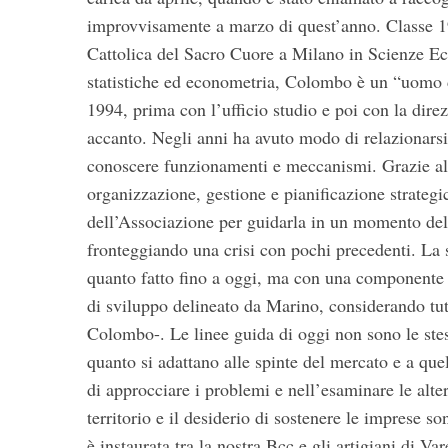
improvvisamente a marzo di quest’anno. Classe 19
Cattolica del Sacro Cuore a Milano in Scienze E
statistiche ed econometria, Colombo è un “uomo di 
1994, prima con l’ufficio studio e poi con la dir
accanto. Negli anni ha avuto modo di relazionarsi e
conoscere funzionamenti e meccanismi. Grazie all
organizzazione, gestione e pianificazione strateg
dell’Associazione per guidarla in un momento del
fronteggiando una crisi con pochi precedenti. La 
quanto fatto fino a oggi, ma con una componente 
di sviluppo delineato da Marino, considerando tut
Colombo-. Le linee guida di oggi non sono le stes
quanto si adattano alle spinte del mercato e a qu
di approcciare i problemi e nell’esaminare le alter
territorio e il desiderio di sostenere le imprese s
è instaurata tra la nostra Bcc e gli artigiani di V