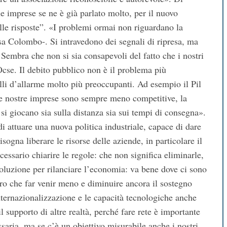
lle imprese se ne è già parlato molto, per il nuovo
lle risposte”. «I problemi ormai non riguardano la
a Colombo-. Si intravedono dei segnali di ripresa, ma
Sembra che non si sia consapevoli del fatto che i nostri
l’Ocse. Il debito pubblico non è il problema più
lli d’allarme molto più preoccupanti. Ad esempio il Pil
le nostre imprese sono sempre meno competitive, la
 si giocano sia sulla distanza sia sui tempi di consegna».
 attuare una nuova politica industriale, capace di dare
gna liberare le risorse delle aziende, in particolare il
ecessario chiarire le regole: che non significa eliminarle,
soluzione per rilanciare l’economia: va bene dove ci sono
tro che far venir meno e diminuire ancora il sostegno
ternazionalizzazione e le capacità tecnologiche anche
 supporto di altre realtà, perché fare rete è importante
saria, ma se c’è un obiettivo misurabile anche i nostri