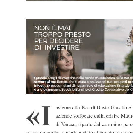
«I
nsieme alla Bcc di Busto Garolfo e 
aziende soffocate dalla crisi». Mau
di Varese, riparte dal cammino perc
carica da aprile, quando è stato chiamato a racc