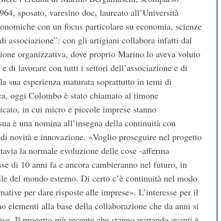
64, sposato, varesino doc, laureato all’Università
conomiche con un focus particolare su economia, scienze
associazione”: con gli artigiani collabora infatti dal
ezione organizzativa, dove proprio Marino lo aveva voluto
 di lavorare con tutti i settori dell’associazione e di
a sua esperienza maturata soprattutto in temi di
ica, oggi Colombo è stato chiamato al timone
icato, in cui micro e piccole imprese stanno
sua è una nomina all’insegna della continuità con
di novità e innovazione. «Voglio proseguire nel progetto
tavia la normale evoluzione delle cose -afferma
se di 10 anni fa e ancora cambieranno nel futuro, in
elle del mondo esterno. Di certo c’è continuità nel modo
native per dare risposte alle imprese». L’interesse per il
ono elementi alla base della collaborazione che da anni si
arese. Il progetto più recente che stanno portando avanti è