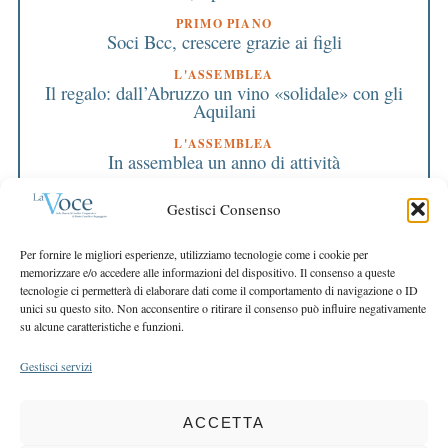
PRIMO PIANO
Soci Bcc, crescere grazie ai figli
L'ASSEMBLEA
Il regalo: dall’Abruzzo un vino «solidale» con gli
Aquilani
L'ASSEMBLEA
In assemblea un anno di attività
L'ASSEMBLEA
Gestisci Consenso
I Soci approvano il bilancio 2009
EDITORIALE DIRETTORE
Per fornire le migliori esperienze, utilizziamo tecnologie come i cookie per
Quattro contromosse alla crisi
memorizzare e/o accedere alle informazioni del dispositivo. Il consenso a queste
tecnologie ci permetterà di elaborare dati come il comportamento di navigazione o ID
EDITORIALE PRESIDENTE
unici su questo sito. Non acconsentire o ritirare il consenso può influire negativamente
Continuiamo a essere Banca
su alcune caratteristiche e funzioni.
Gestisci servizi
ACCETTA
COPYRIGHT 2025 LA VOCE |
PRIVACY
&
COOKIE POLICY
DIRETTORE RESPONSABILE:
CHIARA PORTA
| REDAZIONE & GRAFICA: