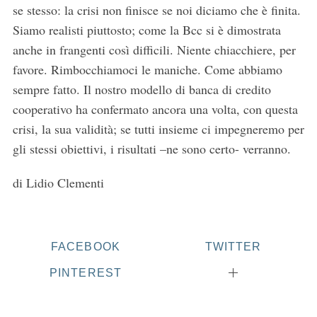
se stesso: la crisi non finisce se noi diciamo che è finita.
Siamo realisti piuttosto; come la Bcc si è dimostrata
anche in frangenti così difficili. Niente chiacchiere, per
favore. Rimbocchiamoci le maniche. Come abbiamo
sempre fatto. Il nostro modello di banca di credito
cooperativo ha confermato ancora una volta, con questa
crisi, la sua validità; se tutti insieme ci impegneremo per
gli stessi obiettivi, i risultati –ne sono certo- verranno.
di Lidio Clementi
S
e
a
r
FACEBOOK
TWITTER
c
PINTEREST
h
f
o