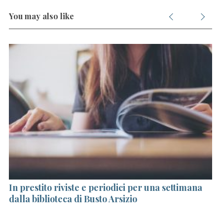
r
:
You may also like
In prestito riviste e periodici per una settimana
Fe
dalla biblioteca di Busto Arsizio
op
St