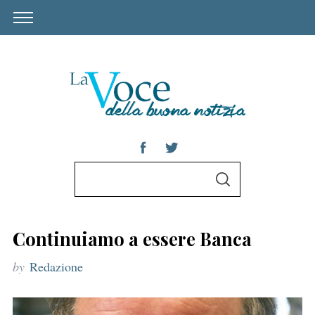
S
S
e
E
A
a
R
C
r
H
Continuiamo a essere Banca
c
by
Redazione
h
f
o