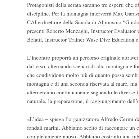
Protagonisti della serata saranno tre esperti che of
e
a
discipline. Per la montagna interverrà Max Garava
r
CAI e direttore della Scuola di Alpinismo “Guido
c
presenti Roberto Menzaghi, Instructor Evaluator 
h
Belatti, Instructor Trainer Wase Dive Education e 
f
o
r
L’incontro proporrà un percorso originale attrave
:
dal vivo, alternando scenari di alta montagna e fon
che condividono molto più di quanto possa sembrar
montagna e di una seconda riservata al mare, ma d
alterneranno continuamente seguendo le diverse fa
naturale, la preparazione, il raggiungimento dell’ob
«L’idea – spiega l’organizzatore Alfredo Cerini de
fondali marini. Abbiamo scelto di raccontare un c
completamente nuovo. Abbiamo costruito una misce