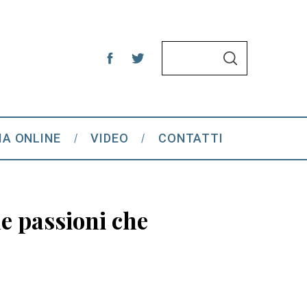
S
S
e
E
A
a
R
C
r
H
c
IA ONLINE
VIDEO
CONTATTI
h
f
o
r
le passioni che
: