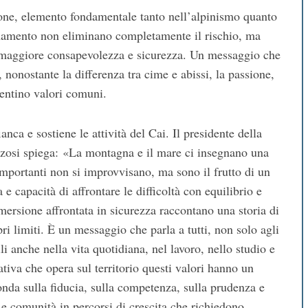
zione, elemento fondamentale tanto nell’alpinismo quanto
enamento non eliminano completamente il rischio, ma
 maggiore consapevolezza e sicurezza. Un messaggio che
onostante la differenza tra cime e abissi, la passione,
sentino valori comuni.
ca e sostiene le attività del Cai. Il presidente della
zosi spiega: «La montagna e il mare ci insegnano una
ù importanti non si improvvisano, ma sono il frutto di un
 e capacità di affrontare le difficoltà con equilibrio e
ersione affrontata in sicurezza raccontano una storia di
ri limiti. È un messaggio che parla a tutti, non solo agli
li anche nella vita quotidiana, nel lavoro, nello studio e
ativa che opera sul territorio questi valori hanno un
fonda sulla fiducia, sulla competenza, sulla prudenza e
e comunità in percorsi di crescita che richiedono