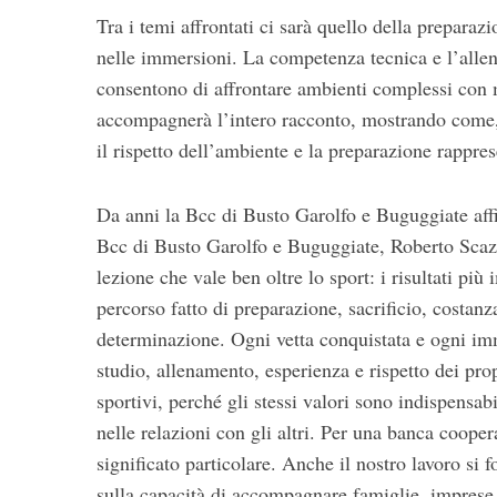
Tra i temi affrontati ci sarà quello della prepara
nelle immersioni. La competenza tecnica e l’all
consentono di affrontare ambienti complessi con
accompagnerà l’intero racconto, mostrando come, n
il rispetto dell’ambiente e la preparazione rappre
Da anni la Bcc di Busto Garolfo e Buguggiate affian
Bcc di Busto Garolfo e Buguggiate, Roberto Scaz
lezione che vale ben oltre lo sport: i risultati pi
percorso fatto di preparazione, sacrificio, costanza
determinazione. Ogni vetta conquistata e ogni imm
studio, allenamento, esperienza e rispetto dei prop
sportivi, perché gli stessi valori sono indispensabi
nelle relazioni con gli altri. Per una banca cooper
significato particolare. Anche il nostro lavoro si 
sulla capacità di accompagnare famiglie, imprese 