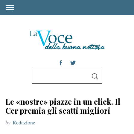
S
S
e
E
A
a
R
C
r
H
Le «nostre» piazze in un click. Il
c
Ccr premia gli scatti migliori
h
by
Redazione
f
o