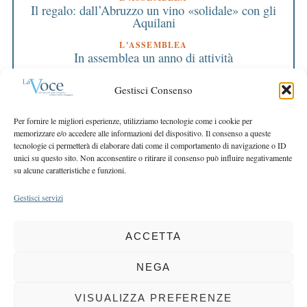
Il regalo: dall’Abruzzo un vino «solidale» con gli
Aquilani
L'ASSEMBLEA
In assemblea un anno di attività
L'ASSEMBLEA
Gestisci Consenso
I Soci approvano il bilancio 2009
EDITORIALE DIRETTORE
Per fornire le migliori esperienze, utilizziamo tecnologie come i cookie per
Quattro contromosse alla crisi
memorizzare e/o accedere alle informazioni del dispositivo. Il consenso a queste
tecnologie ci permetterà di elaborare dati come il comportamento di navigazione o ID
EDITORIALE PRESIDENTE
unici su questo sito. Non acconsentire o ritirare il consenso può influire negativamente
Continuiamo a essere Banca
su alcune caratteristiche e funzioni.
Gestisci servizi
ACCETTA
COPYRIGHT 2025 LA VOCE |
PRIVACY
&
COOKIE POLICY
DIRETTORE RESPONSABILE:
CHIARA PORTA
| REDAZIONE & GRAFICA:
NEGA
EOIPSO.IT
| EDITORE:
BCC DI BUSTO GAROLFO E BUGUGGIATE
REGISTRAZIONE DEL TRIBUNALE DI MILANO N. 163 DEL 15 MARZO 2004
VISUALIZZA PREFERENZE