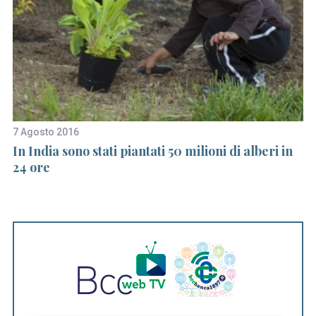
7 Agosto 2016
26
In India sono stati piantati 50 milioni di alberi in
In
24 ore
la