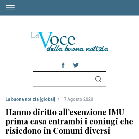
S
S
e
E
A
a
R
C
La buona notizia [global]
17 Agosto 2020
r
H
c
Hanno diritto all’esenzione IMU
h
prima casa entrambi i coniugi che
f
risiedono in Comuni diversi
o