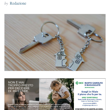
by
Redazione
r
: