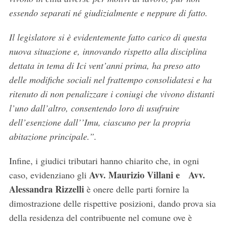
essendo separati né giudizialmente e neppure di fatto.
S
e
Il legislatore si è evidentemente fatto carico di questa
a
nuova situazione e, innovando rispetto alla disciplina
r
dettata in tema di Ici vent’anni prima, ha preso atto
c
delle modifiche sociali nel frattempo consolidatesi e ha
h
f
ritenuto di non penalizzare i coniugi che vivono distanti
o
l’uno dall’altro, consentendo loro di usufruire
r
dell’esenzione dall’’Imu, ciascuno per la propria
:
abitazione principale.”.
Infine, i giudici tributari hanno chiarito che, in ogni
Avv. Maurizio Villani e Avv.
caso, evidenziano gli
Alessandra Rizzelli
è onere delle parti fornire la
dimostrazione delle rispettive posizioni, dando prova sia
della residenza del contribuente nel comune ove è