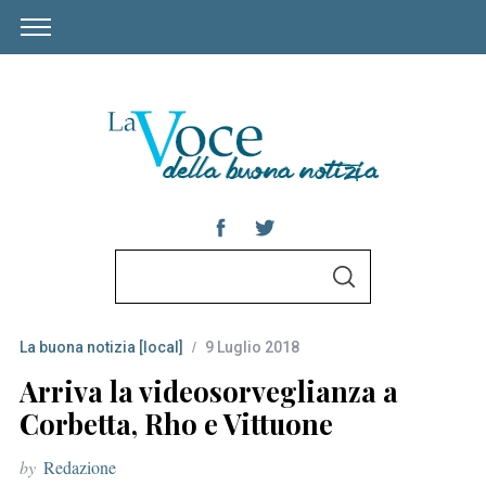
S
S
e
E
A
a
R
C
La buona notizia [local]
9 Luglio 2018
r
H
c
Arriva la videosorveglianza a
h
Corbetta, Rho e Vittuone
f
by
Redazione
o