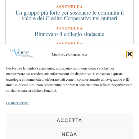
ASSEMBLEA
Un gruppo più forte per sostenere le comunità il
valore del Credito Cooperativo nei numeri
ASSEMBLEA
Rinnovato il collegio sindacale
ASSEMBLEA
Bilancio approvato all’unanimità e 2 milioni
Gestisci Consenso
destinati al territorio
EDITORIALE DIRETTORE
Per fornire le migliori esperienze, utilizziamo tecnologie come i cookie per
Crescere restando riconoscibili
memorizzare e/o accedere alle informazioni del dispositivo. Il consenso a queste
tecnologie ci permetterà di elaborare dati come il comportamento di navigazione o ID
EDITORIALE PRESIDENTE
unici su questo sito. Non acconsentire o ritirare il consenso può influire negativamente
Costruire futuro insieme
su alcune caratteristiche e funzioni.
Gestisci servizi
ACCETTA
COPYRIGHT 2025 LA VOCE |
PRIVACY
&
COOKIE POLICY
DIRETTORE RESPONSABILE:
CHIARA PORTA
| REDAZIONE & GRAFICA:
NEGA
EOIPSO.IT
| EDITORE:
BCC DI BUSTO GAROLFO E BUGUGGIATE