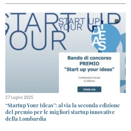
S
e
a
r
27 Luglio 2025
24
c
“Startup Your Ideas”: al via la seconda edizione
A 
h
del premio per le migliori startup innovative
Ce
f
della Lombardia
o
r