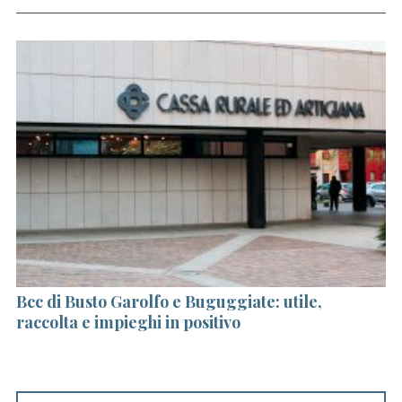
a.
Bcc di Busto Garolfo e Buguggiate: utile,
H
raccolta e impieghi in positivo
so
S
e
a