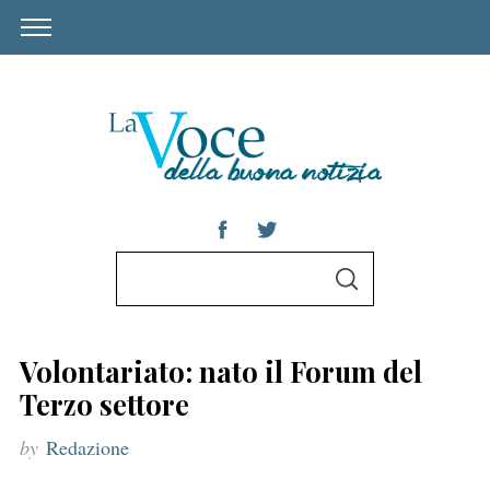
S
S
e
E
A
a
R
C
r
H
Volontariato: nato il Forum del
c
Terzo settore
h
by
Redazione
f
o