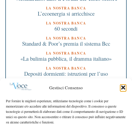
LA NOSTRA BANCA
L’ecoenergia si arricchisce
LA NOSTRA BANCA
60 secondi
LA NOSTRA BANCA
Standard & Poor’s premia il sistema Bcc
LA NOSTRA BANCA
«La bulimia pubblica, il dramma italiano»
LA NOSTRA BANCA
Depositi dormienti: istruzioni per l’uso
LA NOSTRA BANCA
Gestisci Consenso
Diamogli credito un progetto per i giovani
EDITORIALE DIRETTORE
Per fornire le migliori esperienze, utilizziamo tecnologie come i cookie per
Ancora un anno di positivi risultati
memorizzare e/o accedere alle informazioni del dispositivo. Il consenso a queste
tecnologie ci permetterà di elaborare dati come il comportamento di navigazione o ID
EDITORIALE PRESIDENTE
unici su questo sito. Non acconsentire o ritirare il consenso può influire negativamente
Un impegno per le nostre Polis
su alcune caratteristiche e funzioni.