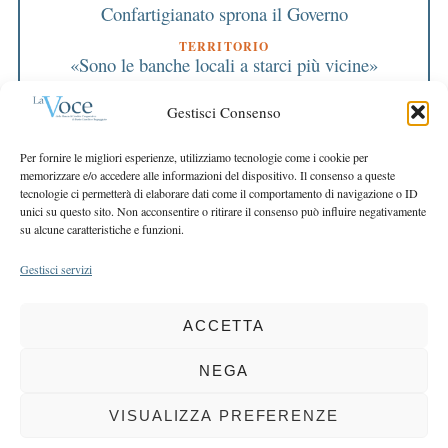
Confartigianato sprona il Governo
TERRITORIO
«Sono le banche locali a starci più vicine»
TERRITORIO
Gestisci Consenso
Giovani Industriali
EDITORIALE DIRETTORE
Per fornire le migliori esperienze, utilizziamo tecnologie come i cookie per
La nostra missione: concretezza e fiducia
memorizzare e/o accedere alle informazioni del dispositivo. Il consenso a queste
tecnologie ci permetterà di elaborare dati come il comportamento di navigazione o ID
EDITORIALE PRESIDENTE
unici su questo sito. Non acconsentire o ritirare il consenso può influire negativamente
Il sistema cooperativo vince la crisi globale
su alcune caratteristiche e funzioni.
Gestisci servizi
ACCETTA
COPYRIGHT 2025 LA VOCE |
PRIVACY
&
COOKIE POLICY
DIRETTORE RESPONSABILE:
CHIARA PORTA
| REDAZIONE & GRAFICA:
NEGA
EOIPSO.IT
| EDITORE:
BCC DI BUSTO GAROLFO E BUGUGGIATE
REGISTRAZIONE DEL TRIBUNALE DI MILANO N. 163 DEL 15 MARZO 2004
VISUALIZZA PREFERENZE