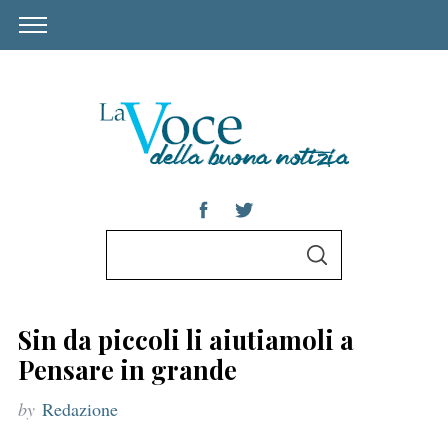
S
S
e
E
A
a
R
C
r
H
Sin da piccoli li aiutiamoli a
c
Pensare in grande
h
by
Redazione
f
o