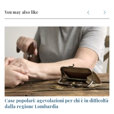
You may also like
Case popolari: agevolazioni per chi è in difficoltà
Tr
a
dalla regione Lombardia
ol