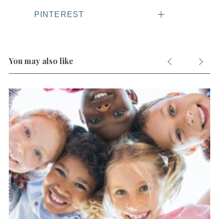
PINTEREST
S
e
a
r
You may also like
c
h
f
o
r
: