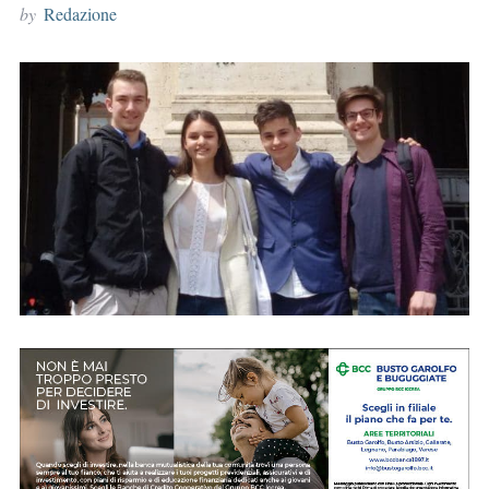
by
Redazione
r
: