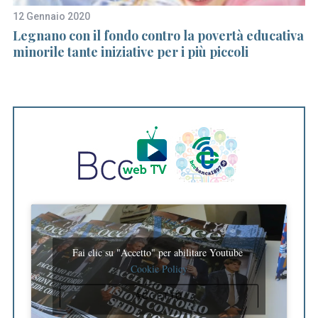
12 Gennaio 2020
25
e
Legnano con il fondo contro la povertà educativa
C
minorile tante iniziative per i più piccoli
a
G
C
Fai clic su "Accetto" per abilitare Youtube
Cookie Policy
ACCETTO