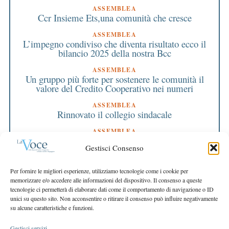
ASSEMBLEA
Ccr Insieme Ets,una comunità che cresce
ASSEMBLEA
L’impegno condiviso che diventa risultato ecco il
bilancio 2025 della nostra Bcc
ASSEMBLEA
Un gruppo più forte per sostenere le comunità il
valore del Credito Cooperativo nei numeri
ASSEMBLEA
Rinnovato il collegio sindacale
ASSEMBLEA
Bilancio approvato all’unanimità e 2 milioni
Gestisci Consenso
destinati al territorio
EDITORIALE DIRETTORE
Per fornire le migliori esperienze, utilizziamo tecnologie come i cookie per
Crescere restando riconoscibili
memorizzare e/o accedere alle informazioni del dispositivo. Il consenso a queste
tecnologie ci permetterà di elaborare dati come il comportamento di navigazione o ID
EDITORIALE PRESIDENTE
unici su questo sito. Non acconsentire o ritirare il consenso può influire negativamente
Costruire futuro insieme
su alcune caratteristiche e funzioni.
Gestisci servizi