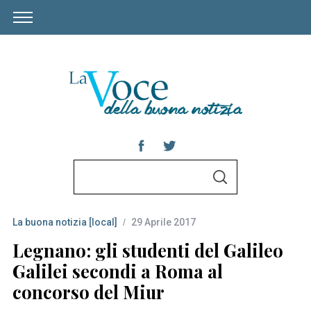
S
S
e
E
A
a
R
C
La buona notizia [local]
29 Aprile 2017
r
H
c
Legnano: gli studenti del Galileo
h
Galilei secondi a Roma al
f
concorso del Miur
o