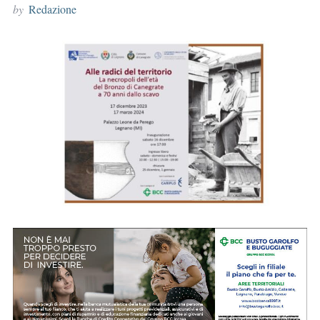
by
Redazione
r
: