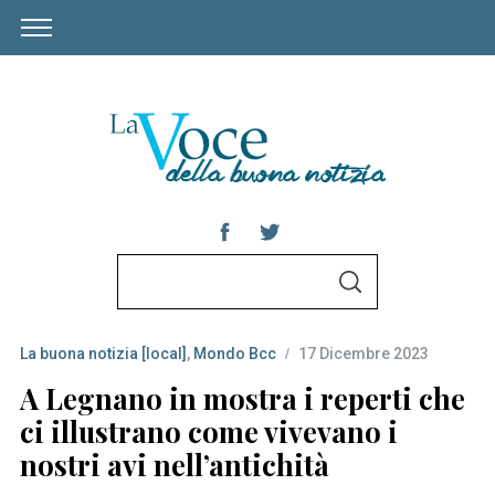
S
S
e
E
A
a
R
C
La buona notizia [local]
,
Mondo Bcc
17 Dicembre 2023
r
H
c
A Legnano in mostra i reperti che
h
ci illustrano come vivevano i
f
nostri avi nell’antichità
o