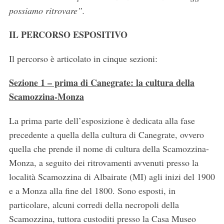
possiamo ritrovare”.
IL PERCORSO ESPOSITIVO
Il percorso è articolato in cinque sezioni:
Sezione 1 – prima di Canegrate: la cultura della
Scamozzina-Monza
La prima parte dell’esposizione è dedicata alla fase
precedente a quella della cultura di Canegrate, ovvero
S
e
quella che prende il nome di cultura della Scamozzina-
a
Monza, a seguito dei ritrovamenti avvenuti presso la
r
località Scamozzina di Albairate (MI) agli inizi del 1900
c
e a Monza alla fine del 1800. Sono esposti, in
h
f
particolare, alcuni corredi della necropoli della
o
Scamozzina, tuttora custoditi presso la Casa Museo
r