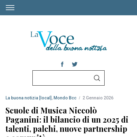
S
S
e
E
A
a
R
C
La buona notizia [local]
,
Mondo Bcc
2 Gennaio 2026
r
H
c
Scuole di Musica Niccolò
h
Paganini: il bilancio di un 2025 di
f
talenti, palchi, nuove partnership
o