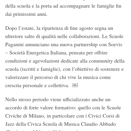
della scuola e la porta ad accompagnare le famiglie fin
dai primissimi anni.
S
e
a
Dopo l’estate, la ripartenza di fine agosto segna un
r
ulteriore salto di qualità nelle collaborazioni. Le Scuole
c
Paganini annunciano una nuova partnership con Soevis
h
– Società Energetica Italiana, pensata per offrire
f
o
condizioni e agevolazioni dedicate alla community della
r
scuola (iscritti e famiglie), con l’obiettivo di sostenere e
:
valorizzare il percorso di chi vive la musica come
crescita personale e collettiva. ￼
Nello stesso periodo viene ufficializzato anche un
accordo di forte valore formativo: quello con le Scuole
Civiche di Milano, in particolare con i Civici Corsi di
Jazz della Civica Scuola di Musica Claudio Abbado