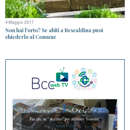
4 Maggio 2017
10
iva
Non hai l’orto? Se abiti a Rescaldina puoi
Di
chiederlo al Comune
Co
b
Fai clic su "Accetto" per abilitare Youtube
Cookie Policy