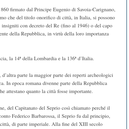
 1860 firmato dal Principe Eugenio di Savoia-Carignano,
amo che del titolo onorifico di città, in Italia, si possono
 insigniti con decreto del Re (fino al 1946) o del capo
dente della Repubblica, in virtù della loro importanza
ncia, la 14ª della Lombardia e la 136ª d’Italia.
 d’altra parte la maggior parte dei reperti archeologici
llica. In epoca romana divenne parte della Repubblica
he attestano quanto la città fosse importante.
ine, del Capitanato del Seprio così chiamato perché il
conto Federico Barbarossa, il Seprio fu dal principio,
ttà, di parte imperiale. Alla fine del XIII secolo