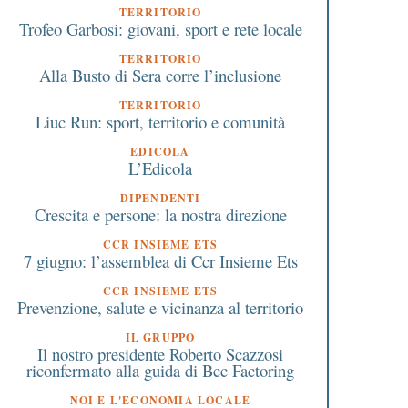
TERRITORIO
Trofeo Garbosi: giovani, sport e rete locale
TERRITORIO
Alla Busto di Sera corre l’inclusione
TERRITORIO
Liuc Run: sport, territorio e comunità
EDICOLA
L’Edicola
DIPENDENTI
Crescita e persone: la nostra direzione
CCR INSIEME ETS
7 giugno: l’assemblea di Ccr Insieme Ets
CCR INSIEME ETS
Prevenzione, salute e vicinanza al territorio
 Giugno 2017
4 Marzo 2026
IL GRUPPO
Dieci anni passati ad aiutare
Iperammortamento 20
Il nostro presidente Roberto Scazzosi
li altri per il Banco San
investimenti: a Legnan
riconfermato alla guida di Bcc Factoring
Benedetto di Vittuone
convegno gratuito il 5
marzo di Confindustri
NOI E L'ECONOMIA LOCALE