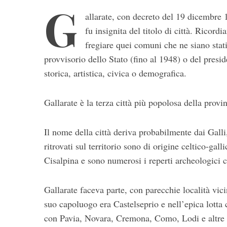
G
allarate, con decreto del 19 dicembre
fu insignita del titolo di città. Ricordi
fregiare quei comuni che ne siano stati
provvisorio dello Stato (fino al 1948) o del presi
storica, artistica, civica o demografica.
Gallarate è la terza città più popolosa della provi
S
e
Il nome della città deriva probabilmente dai Galli,
a
r
ritrovati sul territorio sono di origine celtico-ga
c
Cisalpina e sono numerosi i reperti archeologici c
h
f
o
Gallarate faceva parte, con parecchie località vic
r
suo capoluogo era Castelseprio e nell’epica lotta 
:
con Pavia, Novara, Cremona, Como, Lodi e altre ci