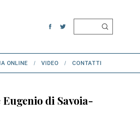
S
S
e
E
A
a
R
C
r
H
c
IA ONLINE
VIDEO
CONTATTI
h
f
o
r
e Eugenio di Savoia-
: