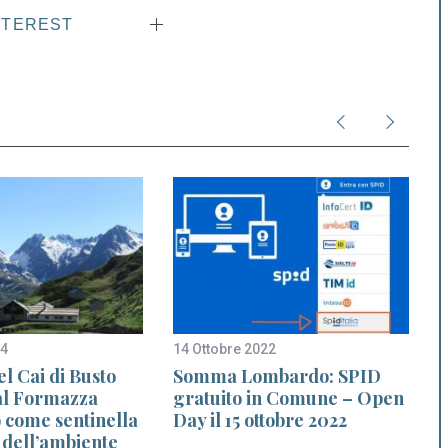
NTEREST
24
14 Ottobre 2022
3
el Cai di Busto
Somma Lombardo: SPID
Val Formazza
gratuito in Comune – Open
g
o come sentinella
Day il 15 ottobre 2022
 dell’ambiente