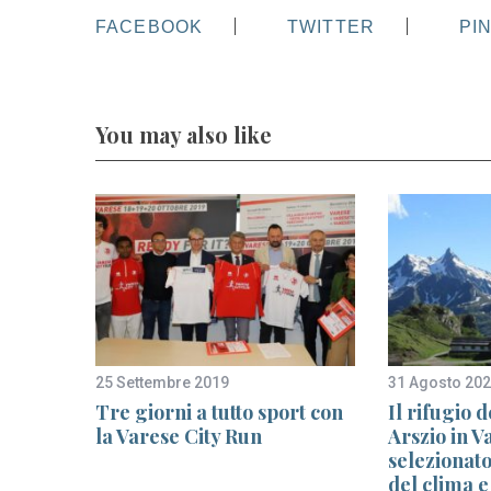
FACEBOOK
TWITTER
PI
You may also like
25 Settembre 2019
31 Agosto 20
to
Tre giorni a tutto sport con
Il rifugio d
io
la Varese City Run
Arszio in 
razione
selezionat
del clima e