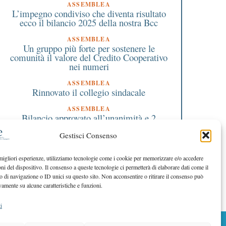
ASSEMBLEA
L’impegno condiviso che diventa risultato
ecco il bilancio 2025 della nostra Bcc
ASSEMBLEA
Un gruppo più forte per sostenere le
comunità il valore del Credito Cooperativo
nei numeri
ASSEMBLEA
Rinnovato il collegio sindacale
ASSEMBLEA
Bilancio approvato all’unanimità e 2
milioni destinati al territorio
Gestisci Consenso
EDITORIALE DIRETTORE
Crescere restando riconoscibili
 migliori esperienze, utilizziamo tecnologie come i cookie per memorizzare e/o accedere
oni del dispositivo. Il consenso a queste tecnologie ci permetterà di elaborare dati come il
EDITORIALE PRESIDENTE
Costruire futuro insieme
di navigazione o ID unici su questo sito. Non acconsentire o ritirare il consenso può
vamente su alcune caratteristiche e funzioni.
i