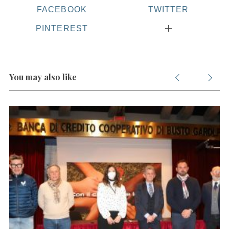
FACEBOOK
TWITTER
PINTEREST
You may also like
S
e
a
r
c
h