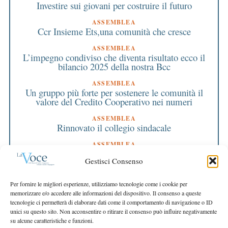
Investire sui giovani per costruire il futuro
ASSEMBLEA
Ccr Insieme Ets,una comunità che cresce
ASSEMBLEA
L’impegno condiviso che diventa risultato ecco il
bilancio 2025 della nostra Bcc
ASSEMBLEA
Un gruppo più forte per sostenere le comunità il
valore del Credito Cooperativo nei numeri
ASSEMBLEA
Rinnovato il collegio sindacale
ASSEMBLEA
Bilancio approvato all’unanimità e 2 milioni
Gestisci Consenso
destinati al territorio
EDITORIALE DIRETTORE
Per fornire le migliori esperienze, utilizziamo tecnologie come i cookie per
Crescere restando riconoscibili
memorizzare e/o accedere alle informazioni del dispositivo. Il consenso a queste
tecnologie ci permetterà di elaborare dati come il comportamento di navigazione o ID
EDITORIALE PRESIDENTE
unici su questo sito. Non acconsentire o ritirare il consenso può influire negativamente
Costruire futuro insieme
su alcune caratteristiche e funzioni.