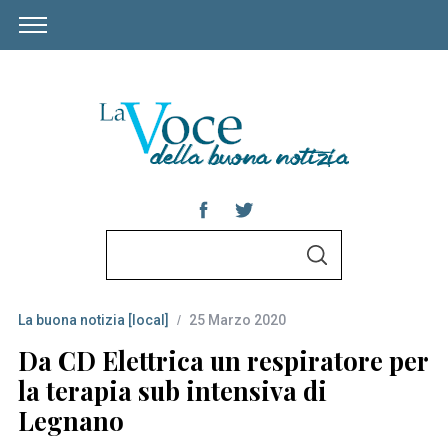
S
S
e
E
A
a
R
C
La buona notizia [local]
25 Marzo 2020
r
H
c
Da CD Elettrica un respiratore per
h
la terapia sub intensiva di
f
Legnano
o