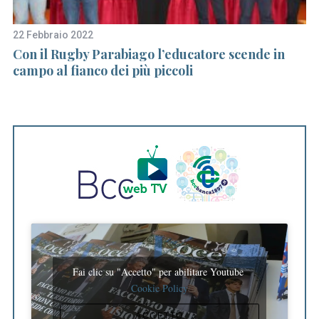
f
o
22 Febbraio 2022
9 
r
a
Con il Rugby Parabiago l’educatore scende in
L
:
campo al fianco dei più piccoli
pe
Fai clic su "Accetto" per abilitare Youtube
Cookie Policy
ACCETTO