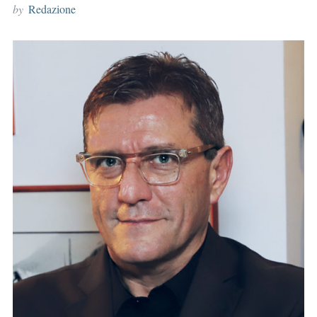
by
Redazione
r
: