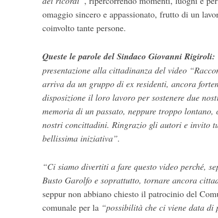
dei ricordi”
, ripercorrendo momenti, luoghi e per
omaggio sincero e appassionato, frutto di un lavor
coinvolto tante persone.
Queste le parole del Sindaco Giovanni Rigiroli:
presentazione alla cittadinanza del video “Racco
arriva da un gruppo di ex residenti, ancora forte
disposizione il loro lavoro per sostenere due nostr
memoria di un passato, neppure troppo lontano, 
nostri concittadini. Ringrazio gli autori e invito 
bellissima iniziativa”.
“Ci siamo divertiti a fare questo video perché, se
Busto Garolfo e soprattutto, tornare ancora citta
seppur non abbiano chiesto il patrocinio del Comu
comunale per la
“possibilità che ci viene data di