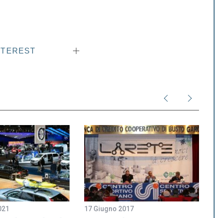
NTEREST
021
17 Giugno 2017
2