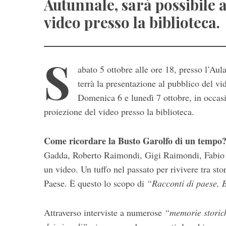
Autunnale, sarà possibile a
video presso la biblioteca.
S
abato 5 ottobre alle ore 18, presso l’A
terrà la presentazione al pubblico del vi
Domenica 6 e lunedì 7 ottobre, in occasio
S
proiezione del video presso la biblioteca.
e
a
Come ricordare la Busto Garolfo di un tempo
r
c
Gadda, Roberto Raimondi, Gigi Raimondi, Fabio P
h
un video. Un tuffo nel passato per rivivere tra sto
f
Paese. È questo lo scopo di
“Racconti di paese, 
o
r
:
Attraverso interviste a numerose
“memorie storic