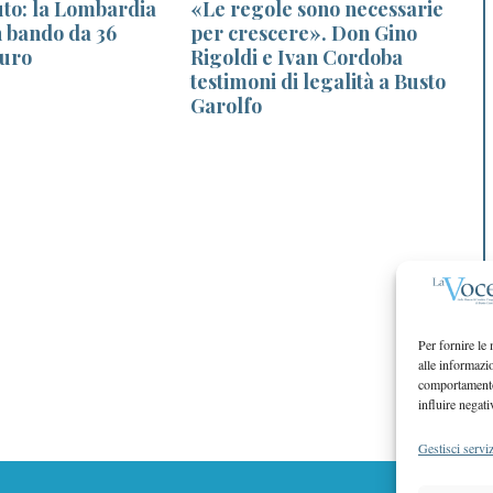
uto: la Lombardia
«Le regole sono necessarie
 bando da 36
per crescere». Don Gino
euro
Rigoldi e Ivan Cordoba
testimoni di legalità a Busto
Garolfo
Per fornire le
alle informazi
comportamento 
influire negati
Gestisci serviz