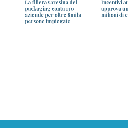
La filiera varesina del
Incentivi a
mica
packaging conta 130
approva un
bertà.
aziende per oltre 8mila
milioni di 
rcasse
persone impiegate