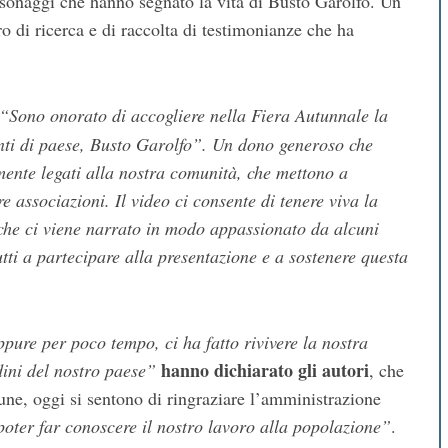
sonaggi che hanno segnato la vita di Busto Garolfo. Un
o di ricerca e di raccolta di testimonianze che ha
“Sono onorato di accogliere nella Fiera Autunnale la
nti di paese, Busto Garolfo”. Un dono generoso che
mente legati alla nostra comunità, che mettono a
e associazioni. Il video ci consente di tenere viva la
che ci viene narrato in modo appassionato da alcuni
tutti a partecipare alla presentazione e a sostenere questa
ppure per poco tempo, ci ha fatto rivivere la nostra
hanno dichiarato gli autori
dini del nostro paese”
, che
ne, oggi si sentono di ringraziare l’amministrazione
 poter far conoscere il nostro lavoro alla popolazione”
.