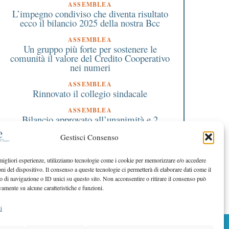
Varese: parte il corso per
Tecnico della prevenz
ASSEMBLEA
L’impegno condiviso che diventa risultato
giovani volontari della
come figura chiave a t
ecco il bilancio 2025 della nostra Bcc
Croce Rossa
della salute, della sic
e dell’ambiente: il cor
ASSEMBLEA
Un gruppo più forte per sostenere le
dell’Insubria
comunità il valore del Credito Cooperativo
nei numeri
ASSEMBLEA
Rinnovato il collegio sindacale
ASSEMBLEA
Bilancio approvato all’unanimità e 2
milioni destinati al territorio
Gestisci Consenso
EDITORIALE DIRETTORE
Crescere restando riconoscibili
 migliori esperienze, utilizziamo tecnologie come i cookie per memorizzare e/o accedere
oni del dispositivo. Il consenso a queste tecnologie ci permetterà di elaborare dati come il
EDITORIALE PRESIDENTE
Costruire futuro insieme
di navigazione o ID unici su questo sito. Non acconsentire o ritirare il consenso può
vamente su alcune caratteristiche e funzioni.
i