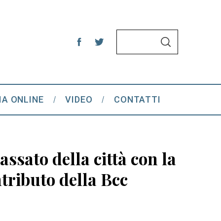
S
S
e
E
A
a
R
C
r
H
c
IA ONLINE
VIDEO
CONTATTI
h
f
o
r
assato della città con la
:
tributo della Bcc