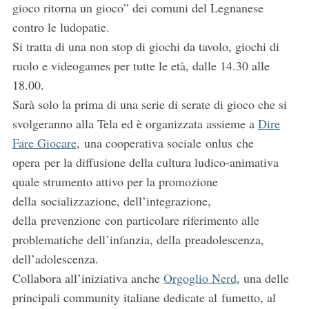
gioco ritorna un gioco” dei comuni del Legnanese
contro le ludopatie.
Si tratta di una non stop di giochi da tavolo, giochi di
ruolo e videogames per tutte le età, dalle 14.30 alle
18.00.
S
Sarà solo la prima di una serie di serate di gioco che si
e
a
svolgeranno alla Tela ed è organizzata assieme a
Dire
r
Fare Giocare
, una cooperativa sociale onlus che
c
opera per la diffusione della cultura ludico-animativa
h
quale strumento attivo per la promozione
f
o
della socializzazione, dell’integrazione,
r
della prevenzione con particolare riferimento alle
:
problematiche dell’infanzia, della preadolescenza,
dell’adolescenza.
Collabora all’iniziativa anche
Orgoglio Nerd
, una delle
principali community italiane dedicate al fumetto, al