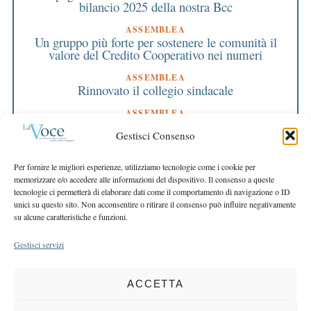
bilancio 2025 della nostra Bcc
ASSEMBLEA
Un gruppo più forte per sostenere le comunità il
valore del Credito Cooperativo nei numeri
ASSEMBLEA
Rinnovato il collegio sindacale
ASSEMBLEA
Bilancio approvato all’unanimità e 2 milioni
Gestisci Consenso
destinati al territorio
EDITORIALE DIRETTORE
Per fornire le migliori esperienze, utilizziamo tecnologie come i cookie per
Crescere restando riconoscibili
memorizzare e/o accedere alle informazioni del dispositivo. Il consenso a queste
tecnologie ci permetterà di elaborare dati come il comportamento di navigazione o ID
EDITORIALE PRESIDENTE
unici su questo sito. Non acconsentire o ritirare il consenso può influire negativamente
Costruire futuro insieme
su alcune caratteristiche e funzioni.
Gestisci servizi
ACCETTA
COPYRIGHT 2025 LA VOCE |
PRIVACY
&
COOKIE POLICY
DIRETTORE RESPONSABILE:
CHIARA PORTA
| REDAZIONE & GRAFICA: