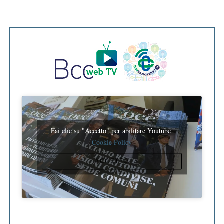
an
so
Fai clic su "Accetto" per abilitare Youtube
Cookie Policy
ACCETTO