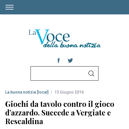
S
S
e
E
A
a
R
C
La buona notizia [local]
15 Giugno 2016
r
H
c
Giochi da tavolo contro il gioco
h
d’azzardo. Succede a Vergiate e
f
Rescaldina
o