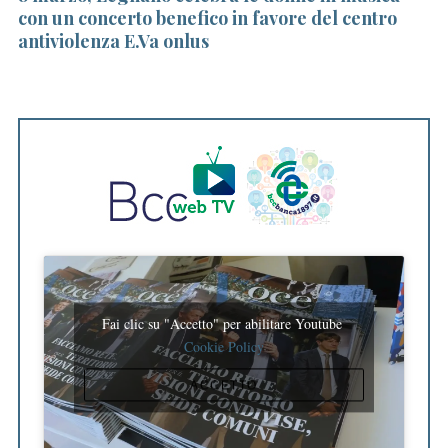
con un concerto benefico in favore del centro
ac
antiviolenza E.Va onlus
S
e
a
r
c
h
f
o
r
:
Fai clic su "Accetto" per abilitare Youtube
Cookie Policy
ACCETTO