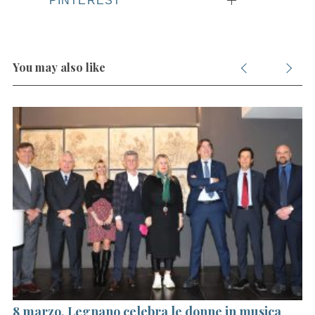
You may also like
8 marzo, Legnano celebra le donne in musica
Ma