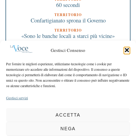
60 secondi
TERRITORIO
Confartigianato sprona il Governo
TERRITORIO
«Sono le banche locali a starci più vicine»
TERRITORIO
Gestisci Consenso
Giovani Industriali
EDITORIALE DIRETTORE
Per fornire le migliori esperienze, utilizziamo tecnologie come i cookie per
La nostra missione: concretezza e fiducia
memorizzare e/o accedere alle informazioni del dispositivo. Il consenso a queste
tecnologie ci permetterà di elaborare dati come il comportamento di navigazione o ID
EDITORIALE PRESIDENTE
unici su questo sito. Non acconsentire o ritirare il consenso può influire negativamente
Il sistema cooperativo vince la crisi globale
su alcune caratteristiche e funzioni.
Gestisci servizi
ACCETTA
COPYRIGHT 2025 LA VOCE |
PRIVACY
&
COOKIE POLICY
DIRETTORE RESPONSABILE:
CHIARA PORTA
| REDAZIONE & GRAFICA:
NEGA
EOIPSO.IT
| EDITORE:
BCC DI BUSTO GAROLFO E BUGUGGIATE