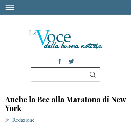
S
S
e
E
A
a
R
C
r
H
Anche la Bcc alla Maratona di New
c
York
h
by
Redazione
f
o