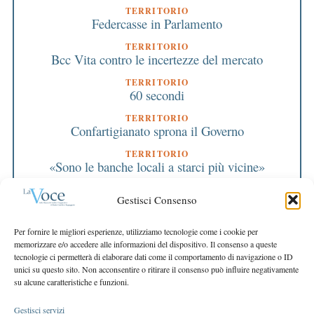
TERRITORIO
Federcasse in Parlamento
TERRITORIO
Bcc Vita contro le incertezze del mercato
TERRITORIO
60 secondi
TERRITORIO
Confartigianato sprona il Governo
TERRITORIO
«Sono le banche locali a starci più vicine»
TERRITORIO
Giovani Industriali
Gestisci Consenso
EDITORIALE DIRETTORE
Per fornire le migliori esperienze, utilizziamo tecnologie come i cookie per
La nostra missione: concretezza e fiducia
memorizzare e/o accedere alle informazioni del dispositivo. Il consenso a queste
tecnologie ci permetterà di elaborare dati come il comportamento di navigazione o ID
EDITORIALE PRESIDENTE
unici su questo sito. Non acconsentire o ritirare il consenso può influire negativamente
Il sistema cooperativo vince la crisi globale
su alcune caratteristiche e funzioni.
Gestisci servizi