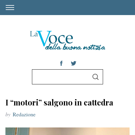
S
S
e
E
A
a
R
C
r
H
I “motori” salgono in cattedra
c
by
Redazione
h
f
o