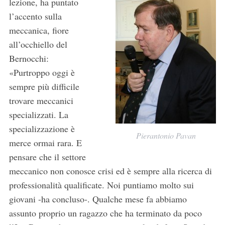
lezione, ha puntato
l’accento sulla
meccanica, fiore
all’occhiello del
Bernocchi:
«Purtroppo oggi è
sempre più difficile
trovare meccanici
S
specializzati. La
e
specializzazione è
a
Pierantonio Pavan
merce ormai rara. E
r
c
pensare che il settore
h
meccanico non conosce crisi ed è sempre alla ricerca di
f
professionalità qualificate. Noi puntiamo molto sui
o
giovani -ha concluso-. Qualche mese fa abbiamo
r
:
assunto proprio un ragazzo che ha terminato da poco