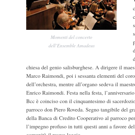
s
S
Momenti del concerto
e
dell’Ensemble Amadeus
a
r
c
chiesa del genio salisburghese.
A dirigere il maes
h
f
Marco Raimondi, poi i sessanta elementi del coro
o
dell’orchestra, mentre all’organo sedeva il maestr
r
Enrico Raimondi. Festa nella festa, l’anniversario
:
Bcc è coinciso con il cinquantesimo di sacerdozio
parroco don Piero Roveda. Segno tangibile del gr
della Banca di Credito Cooperativo al parroco pe
l’impegno profuso in tutti questi anni a favore del
comunità il nuovo leggio.