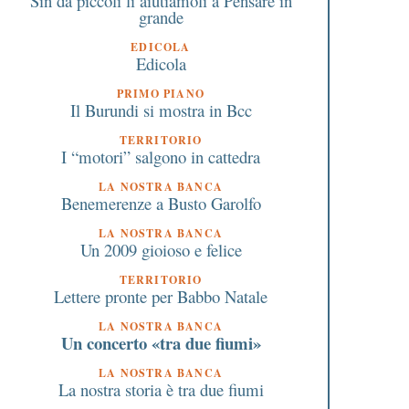
Sin da piccoli li aiutiamoli a Pensare in
grande
A Varese in Camera di
Affitto casa vacanze in
Commercio uno sportello
sicurezza: le 8 regole 
EDICOLA
per aiutare le imprese a
Polizia Postale
Edicola
egistrare i brevetti
PRIMO PIANO
Il Burundi si mostra in Bcc
TERRITORIO
I “motori” salgono in cattedra
LA NOSTRA BANCA
Benemerenze a Busto Garolfo
LA NOSTRA BANCA
Un 2009 gioioso e felice
TERRITORIO
Lettere pronte per Babbo Natale
LA NOSTRA BANCA
Un concerto «tra due fiumi»
LA NOSTRA BANCA
La nostra storia è tra due fiumi