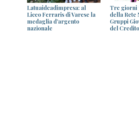
 è dei
Latuaideadimpresa: al
Tre giorni
el
Liceo Ferraris di Varese la
della Rete 
medaglia d’argento
Gruppi Giov
nazionale
del Credit