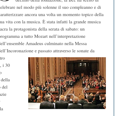
celebrare nel modo più solenne il suo compleanno e di
caratterizzare ancora una volta un momento topico della
sua vita con la musica. È stata infatti la grande musica
acra la protagonista della serata di sabato: un
programma a tutto Mozart nell’interpretazione
dell’ensemble Amadeus culminato nella Messa
dell’Incoronazione e passato attraverso le sonate da
tro
, i 30
o
 della
 del
azie
r
la