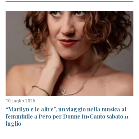
S
e
a
r
10 Luglio 2026
11
c
iva
“Marilyn e le altre”, un viaggio nella musica al
I 
h
femminile a Pero per Donne In•Canto sabato 11
no
f
luglio
ra
o
r