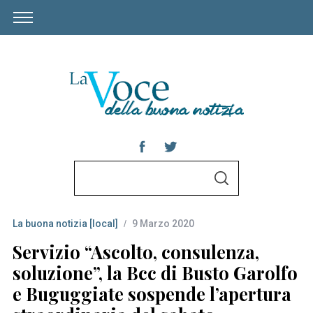
S
S
e
E
A
a
R
C
La buona notizia [local]
9 Marzo 2020
r
H
c
Servizio “Ascolto, consulenza,
h
soluzione”, la Bcc di Busto Garolfo
f
e Buguggiate sospende l’apertura
o