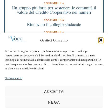
ASSEMBLEA
Un gruppo più forte per sostenere le comunità il
valore del Credito Cooperativo nei numeri
ASSEMBLEA
Rinnovato il collegio sindacale
ASSEMBLEA
Bilancio approvato all’unanimità e 2 milioni
Gestisci Consenso
destinati al territorio
EDITORIALE DIRETTORE
Per fornire le migliori esperienze, utilizziamo tecnologie come i cookie per
Crescere restando riconoscibili
memorizzare e/o accedere alle informazioni del dispositivo. Il consenso a queste
tecnologie ci permetterà di elaborare dati come il comportamento di navigazione o ID
EDITORIALE PRESIDENTE
unici su questo sito. Non acconsentire o ritirare il consenso può influire negativamente
Costruire futuro insieme
su alcune caratteristiche e funzioni.
Gestisci servizi
ACCETTA
COPYRIGHT 2025 LA VOCE |
PRIVACY
&
COOKIE POLICY
DIRETTORE RESPONSABILE:
CHIARA PORTA
| REDAZIONE & GRAFICA:
NEGA
EOIPSO.IT
| EDITORE:
BCC DI BUSTO GAROLFO E BUGUGGIATE