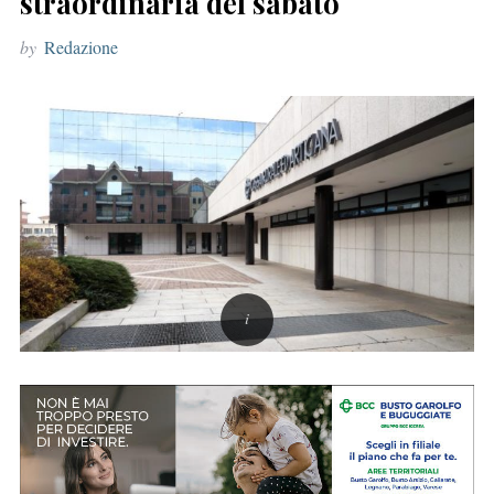
straordinaria del sabato
r
by
Redazione
: