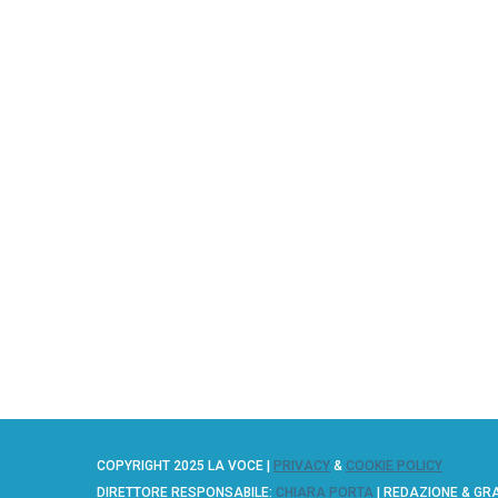
COPYRIGHT 2025 LA VOCE |
PRIVACY
&
COOKIE POLICY
DIRETTORE RESPONSABILE:
CHIARA PORTA
| REDAZIONE & GR