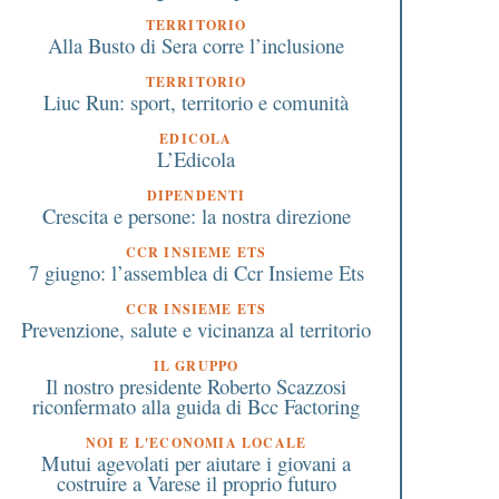
1 Giugno 2018
14 Aprile 2024
TERRITORIO
Alla Busto di Sera corre l’inclusione
ocietà calcistica di
“Scorre il fiume”, con
Castellanza apre le porte ai
letterario di narrativa
TERRITORIO
isabili
per i 50 anni di fonda
Liuc Run: sport, territorio e comunità
del Parco Regionale d
EDICOLA
Ticino, con il sostegno
L’Edicola
Bcc
DIPENDENTI
Crescita e persone: la nostra direzione
CCR INSIEME ETS
7 giugno: l’assemblea di Ccr Insieme Ets
CCR INSIEME ETS
Prevenzione, salute e vicinanza al territorio
IL GRUPPO
Il nostro presidente Roberto Scazzosi
riconfermato alla guida di Bcc Factoring
NOI E L'ECONOMIA LOCALE
Mutui agevolati per aiutare i giovani a
costruire a Varese il proprio futuro