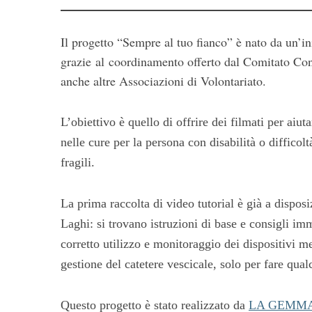
Il progetto “Sempre al tuo fianco” è nato da un’
grazie
al
coordinamento offerto dal Comitato Cons
anche altre Associazioni di Volontariato.
L’obiettivo è quello di offrire dei filmati per aiut
S
nelle cure per la persona con disabilità o difficol
e
fragili.
a
r
c
La prima raccolta di video tutorial è già a dispos
h
Laghi: si trovano istruzioni di base e consigli imm
f
corretto utilizzo e monitoraggio dei dispositivi me
o
r
gestione del catetere vescicale, solo per fare qua
:
Questo progetto è stato realizzato da
LA GEMM