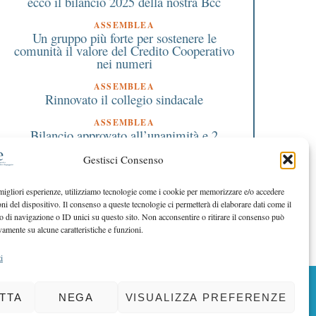
ecco il bilancio 2025 della nostra Bcc
ASSEMBLEA
Un gruppo più forte per sostenere le
comunità il valore del Credito Cooperativo
nei numeri
ASSEMBLEA
Rinnovato il collegio sindacale
ASSEMBLEA
Bilancio approvato all’unanimità e 2
milioni destinati al territorio
Gestisci Consenso
EDITORIALE DIRETTORE
Crescere restando riconoscibili
 migliori esperienze, utilizziamo tecnologie come i cookie per memorizzare e/o accedere
oni del dispositivo. Il consenso a queste tecnologie ci permetterà di elaborare dati come il
EDITORIALE PRESIDENTE
Costruire futuro insieme
di navigazione o ID unici su questo sito. Non acconsentire o ritirare il consenso può
vamente su alcune caratteristiche e funzioni.
i
BACK TO TOP
TTA
NEGA
VISUALIZZA PREFERENZE