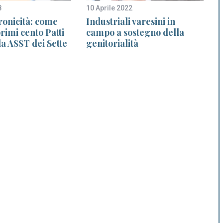
8
10 Aprile 2022
2
ronicità: come
Industriali varesini in
S
primi cento Patti
campo a sostegno della
la ASST dei Sette
genitorialità
d