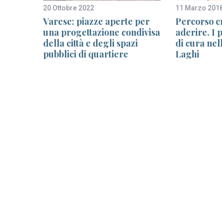
20 Ottobre 2022
11 Marzo 201
rosa:
Varese: piazze aperte per
Percorso c
a
una progettazione condivisa
aderire. I 
ri al
della città e degli spazi
di cura nel
pubblici di quartiere
Laghi