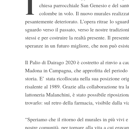
I
chiesa parrocchiale San Genesio e del san
colombe in volo. Il nuovo murales realizza
pesantemente deteriorato. L’opera ritrae lo sguardo 
sguardo verso il passato, verso le nostre tradizioni
stessi e per costruire la realtà presente. Il presen
speranze in un futuro migliore, che non può esiste
S
Il Palio di Dairago 2020 è costretto al rinvio a 
e
Madona in Campagna, che approfitta del periodo di
a
r
storia. E’ stata ricollocata nella sua posizione or
c
risalente al 1989. Grazie alla collaborazione tra
h
lattoneria Malanchini, è stato possibile riposizion
f
trovarlo: sul retro della farmacia, visibile dalla
o
r
:
“Speriamo che il ritorno del murales in più vivi e 
nostre comunità, per tornare alla vita a cui erav