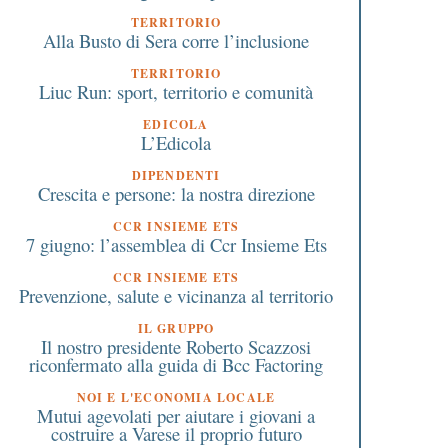
TERRITORIO
Alla Busto di Sera corre l’inclusione
7 Gennaio 2021
17 Luglio 2017
. Antonio, sono più di 38
All’oratorio per impar
TERRITORIO
Liuc Run: sport, territorio e comunità
milioni gli animali delle
salvare una vita
fattorie lombarde
EDICOLA
L’Edicola
DIPENDENTI
Crescita e persone: la nostra direzione
CCR INSIEME ETS
7 giugno: l’assemblea di Ccr Insieme Ets
CCR INSIEME ETS
Prevenzione, salute e vicinanza al territorio
IL GRUPPO
Il nostro presidente Roberto Scazzosi
riconfermato alla guida di Bcc Factoring
NOI E L'ECONOMIA LOCALE
Mutui agevolati per aiutare i giovani a
costruire a Varese il proprio futuro