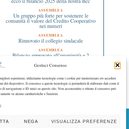
ecco il bilancio 2025 della nostra Bcc
ASSEMBLEA
Un gruppo più forte per sostenere le
comunità il valore del Credito Cooperativo
nei numeri
ASSEMBLEA
Rinnovato il collegio sindacale
ASSEMBLEA
Bilancio approvato all’unanimità e 2
milioni destinati al territorio
Gestisci Consenso
EDITORIALE DIRETTORE
Crescere restando riconoscibili
 migliori esperienze, utilizziamo tecnologie come i cookie per memorizzare e/o accedere
oni del dispositivo. Il consenso a queste tecnologie ci permetterà di elaborare dati come il
EDITORIALE PRESIDENTE
Costruire futuro insieme
di navigazione o ID unici su questo sito. Non acconsentire o ritirare il consenso può
vamente su alcune caratteristiche e funzioni.
i
BACK TO TOP
TTA
NEGA
VISUALIZZA PREFERENZE