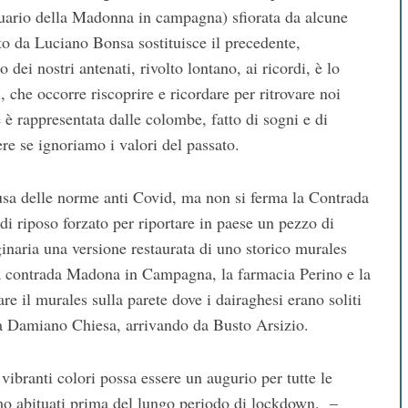
tuario della Madonna in campagna) sfiorata da alcune
to da Luciano Bonsa sostituisce il precedente,
dei nostri antenati, rivolto lontano, ai ricordi, è lo
, che occorre riscoprire e ricordare per ritrovare noi
te è rappresentata dalle colombe, fatto di sogni e di
re se ignoriamo i valori del passato.
causa delle norme anti Covid, ma non si ferma la Contrada
 riposo forzato per riportare in paese un pezzo di
iginaria una versione restaurata di uno storico murales
 la contrada Madona in Campagna, la farmacia Perino e la
are il murales sulla parete dove i dairaghesi erano soliti
 via Damiano Chiesa, arrivando da Busto Arsizio.
vibranti colori possa essere un augurio per tutte le
amo abituati prima del lungo periodo di lockdown. –