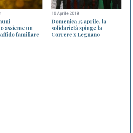
3
10 Aprile 2018
1
muni
Domenica 15 aprile, la
S
o assieme un
solidarietà spinge la
’affido familiare
Correre x Legnano