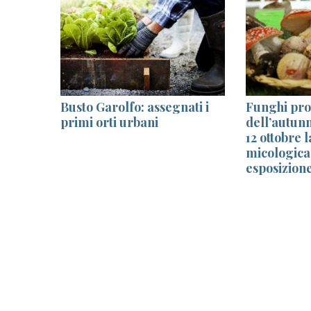
 il 22
Busto Garolfo: assegnati i
Funghi pro
conda
primi orti urbani
dell’autun
-live!
12 ottobre 
micologica 
esposizion