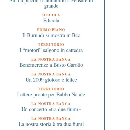
Sin da piccoli li aiutiamoli a Pensare in
grande
EDICOLA
Edicola
PRIMO PIANO
Il Burundi si mostra in Bcc
niziative gratuite per la
Mezzo milione di euro
TERRITORIO
I “motori” salgono in cattedra
salute a Lonate Pozzolo e
Lombardia per la
Besnate il 27 e 29 settembre
rigenerazione dei siti
LA NOSTRA BANCA
organizzate dall’azienda
contaminati
Benemerenze a Busto Garolfo
sanitaria locale
LA NOSTRA BANCA
Un 2009 gioioso e felice
TERRITORIO
Lettere pronte per Babbo Natale
LA NOSTRA BANCA
Un concerto «tra due fiumi»
LA NOSTRA BANCA
La nostra storia è tra due fiumi