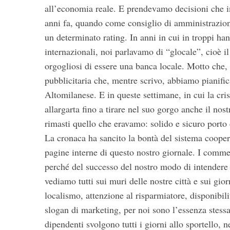
all’economia reale. E prendevamo decisioni che i
anni fa, quando come consiglio di amministrazione
un determinato rating. In anni in cui in troppi han
internazionali, noi parlavamo di “glocale”, cioè il
S
orgogliosi di essere una banca locale. Motto che
e
pubblicitaria che, mentre scrivo, abbiamo pianific
a
Altomilanese. E in queste settimane, in cui la cri
r
c
allargarta fino a tirare nel suo gorgo anche il nos
h
rimasti quello che eravamo: solido e sicuro porto 
f
La cronaca ha sancito la bontà del sistema cooper
o
pagine interne di questo nostro giornale. I commen
r
:
perché del successo del nostro modo di intendere e
vediamo tutti sui muri delle nostre città e sui gio
localismo, attenzione al risparmiatore, disponibili
slogan di marketing, per noi sono l’essenza stessa
dipendenti svolgono tutti i giorni allo sportello, 