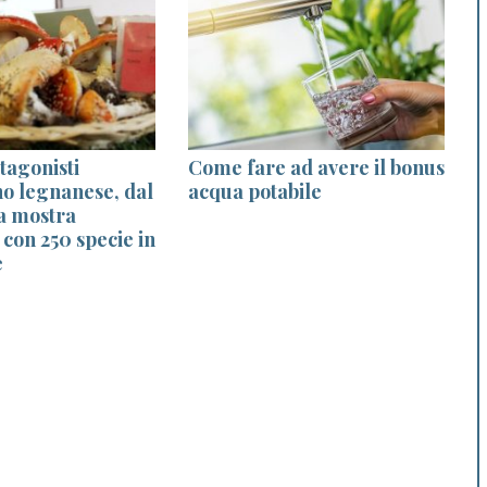
tagonisti
Come fare ad avere il bonus
I
no legnanese, dal
acqua potabile
la mostra
con 250 specie in
e