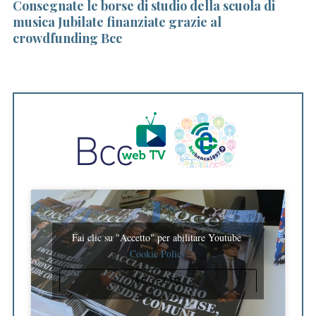
i
Consegnate le borse di studio della scuola di
Nu
o
musica Jubilate finanziate grazie al
p
r
crowdfunding Bcc
:
Fai clic su "Accetto" per abilitare Youtube
Cookie Policy
ACCETTO