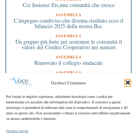
Ccr Insieme Ets,una comunità che cresce
ASSEMBLEA
L’impegno condiviso che diventa risultato ecco il
bilancio 2025 della nostra Bcc
ASSEMBLEA
Un gruppo più forte per sostenere le comunità il
valore del Credito Cooperativo nei numeri
ASSEMBLEA
Rinnovato il collegio sindacale
ASSEMBLEA
Bilancio approvato all’unanimità e 2 milioni
Gestisci Consenso
destinati al territorio
EDITORIALE DIRETTORE
Per fornire le migliori esperienze, utilizziamo tecnologie come i cookie per
Crescere restando riconoscibili
memorizzare e/o accedere alle informazioni del dispositivo. Il consenso a queste
tecnologie ci permetterà di elaborare dati come il comportamento di navigazione o ID
EDITORIALE PRESIDENTE
unici su questo sito. Non acconsentire o ritirare il consenso può influire negativamente
Costruire futuro insieme
su alcune caratteristiche e funzioni.
Gestisci servizi