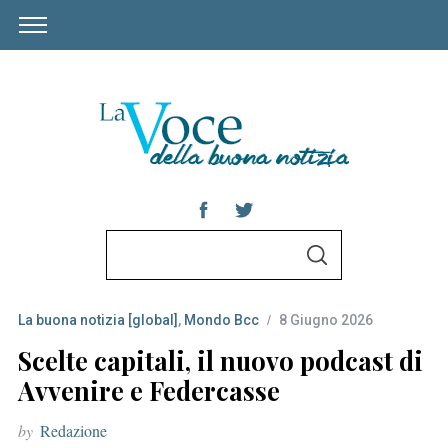
S
S
e
E
A
a
R
C
La buona notizia [global]
,
Mondo Bcc
8 Giugno 2026
r
H
c
Scelte capitali, il nuovo podcast di
h
Avvenire e Federcasse
f
by
Redazione
o