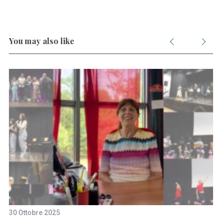
You may also like
S
e
a
r
c
h
30 Ottobre 2025
8 
f