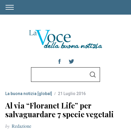
S
S
e
E
A
a
R
C
La buona notizia [global]
21 Luglio 2016
r
H
c
Al via “Floranet Life” per
h
salvaguardare 7 specie vegetali
f
by
Redazione
o