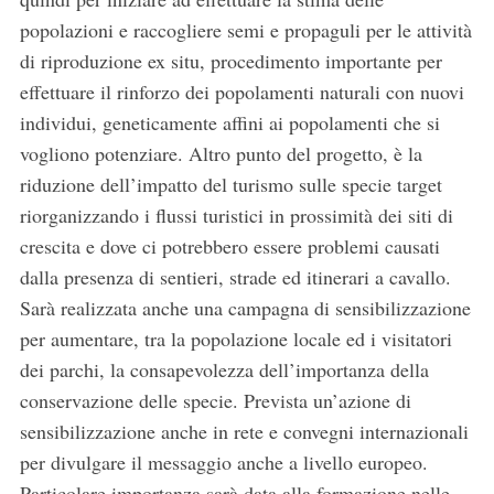
popolazioni e raccogliere semi e propaguli per le attività
di riproduzione ex situ, procedimento importante per
S
e
effettuare il rinforzo dei popolamenti naturali con nuovi
a
individui, geneticamente affini ai popolamenti che si
r
vogliono potenziare. Altro punto del progetto, è la
c
riduzione dell’impatto del turismo sulle specie target
h
f
riorganizzando i flussi turistici in prossimità dei siti di
o
crescita e dove ci potrebbero essere problemi causati
r
dalla presenza di sentieri, strade ed itinerari a cavallo.
:
Sarà realizzata anche una campagna di sensibilizzazione
per aumentare, tra la popolazione locale ed i visitatori
dei parchi, la consapevolezza dell’importanza della
conservazione delle specie. Prevista un’azione di
sensibilizzazione anche in rete e convegni internazionali
per divulgare il messaggio anche a livello europeo.
Particolare importanza sarà data alla formazione nelle