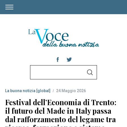
S
S
e
E
A
a
R
C
La buona notizia [global]
24 Maggio 2026
r
H
c
Festival dell’Economia di Trento:
h
il futuro del Made in Italy passa
f
dal rafforzamento del legame tra
o