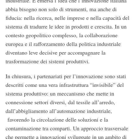
industriale. È emersa l’idea che l’innovazione italiana
abbia bisogno non solo di strumenti, ma anche di
S
fiducia: nella ricerca, nelle imprese e nella capacità del
e
sistema di tradurre le idee in prodotti e crescita. In un
a
contesto geopolitico complesso, la collaborazione
r
europea e il rafforzamento della politica industriale
c
h
diventano leve decisive per accompagnare la
f
trasformazione dei sistemi produttivi.
o
r
In chiusura, i partenariati per l’innovazione sono stati
:
descritti come una vera infrastruttura “invisibile” del
sistema produttivo: un meccanismo che mette in
connessione settori diversi, dal tessile all’arredo,
dall’abbigliamento all’automazione industriale,
favorendo la circolazione delle soluzioni e la
contaminazione tra comparti. Un approccio trasversale
che permette a innovazioni sviluppate in un ambito di