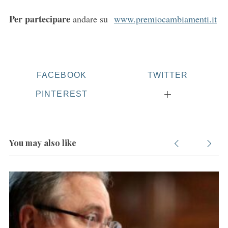
Per partecipare
andare su
www.premiocambiamenti.it
S
e
FACEBOOK
TWITTER
a
r
PINTEREST
c
h
f
o
You may also like
r
: