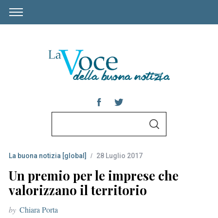
S
S
e
E
A
a
R
C
La buona notizia [global]
28 Luglio 2017
r
H
c
Un premio per le imprese che
h
valorizzano il territorio
f
by
Chiara Porta
o